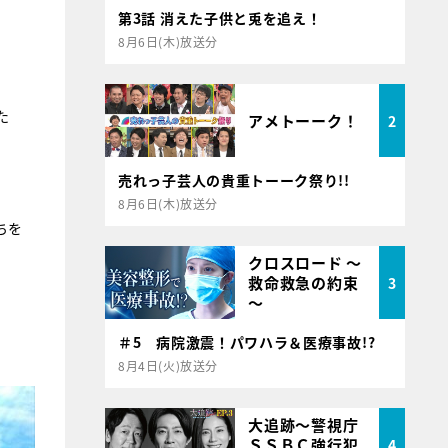
第3話 消えた子供と兎を追え！
8月6日(木)放送分
た
アメトーーク！
2
売れっ子芸人の貴重トーーク祭り!!
8月6日(木)放送分
ちを
クロスロード ～
救命救急の約束
3
～
＃5 病院激震！パワハラ＆医療事故!?
8月4日(火)放送分
大追跡～警視庁
ＳＳＢＣ強行犯
4