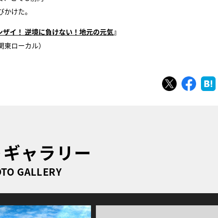
びかけた。
地バンザイ！ 逆境に負けない！地元の元気
』
（関東ローカル）
ツイート
シェ
トギャラリー
TO GALLERY