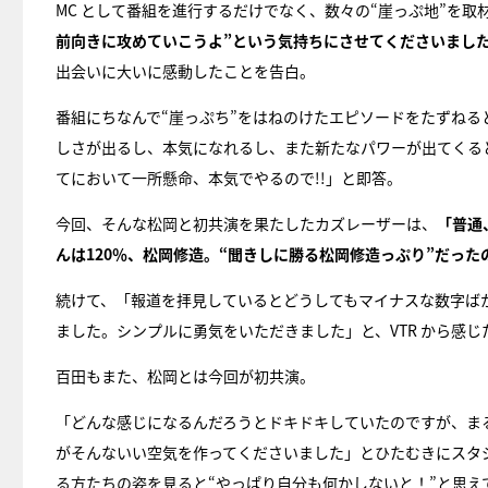
MC として番組を進行するだけでなく、数々の“崖っぷ地”を取
前向きに攻めていこうよ”という気持ちにさせてくださいまし
出会いに大いに感動したことを告白。
番組にちなんで“崖っぷち”をはねのけたエピソードをたずね
しさが出るし、本気になれるし、また新たなパワーが出てくる
てにおいて一所懸命、本気でやるので!!」と即答。
今回、そんな松岡と初共演を果たしたカズレーザーは、
「普通
んは120％、松岡修造。“聞きしに勝る松岡修造っぷり”だっ
続けて、「報道を拝見しているとどうしてもマイナスな数字ば
ました。シンプルに勇気をいただきました」と、VTR から感
百田もまた、松岡とは今回が初共演。
「どんな感じになるんだろうとドキドキしていたのですが、ま
がそんないい空気を作ってくださいました」とひたむきにスタ
る方たちの姿を見ると“やっぱり自分も何かしないと！”と思え