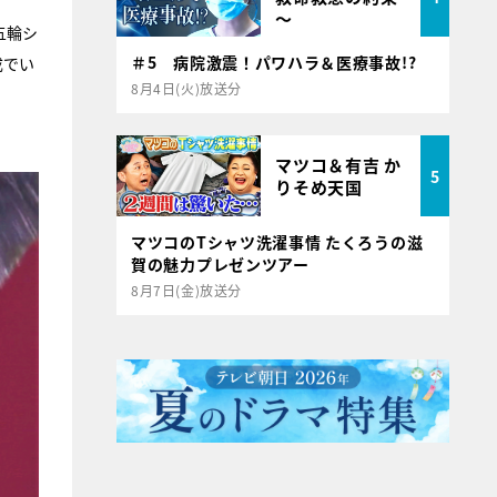
～
五輪シ
＃5 病院激震！パワハラ＆医療事故!?
成でい
8月4日(火)放送分
マツコ＆有吉 か
5
りそめ天国
マツコのTシャツ洗濯事情 たくろうの滋
賀の魅力プレゼンツアー
8月7日(金)放送分