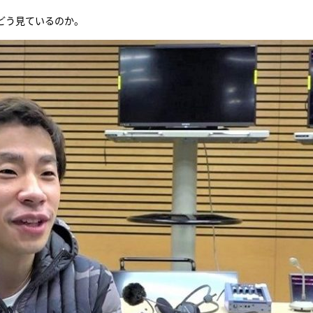
どう見ているのか。
『アイ＝ラブ！げーみん
E齋藤樹愛羅＆佐々木舞
ビュー