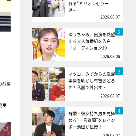
れる“ミリオンセラー
達…
2026.08.07
2
ゆうちゃみ、出演を熱望
する大人気番組を告白
「オーディション10…
2026.08.06
3
マツコ、みずからの洗濯
事情を明かし有吉おどろ
の前後
き！私服で外出す…
2026.08.07
見受
4
既婚・彼女持ち男を見極
める“一言質問”をレイン
ボー池田が伝授！…
2026.08.07