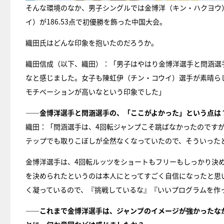
そんな環境のなか、男子シングルでは金博洋（キン・ハクヨウ）
イ）が186.53点で初優勝を飾った中国大会。
織田氏はどんな印象を抱いたのだろうか。
織田信成（以下、織田）：「男子はやはり金博洋選手と閆涵選
なと感じました。女子も陳虹伊（チン・コウイ）選手が素晴らし
モチベーションが高いなという印象でした」
――金博洋選手と閆涵選手の、「ここがよかった」という点は
織田：「閆涵選手は、4回転ジャンプこそ跳ばなかったのです
テップでも取りこぼしが全然なくなっていたので、そういった
金博洋選手は、4回転ルッツをショートもフリーもしっかり決
を決められたというのは本人にとってすごく自信になったと思
く凝っているので、『挑戦しているな』『いいプログラムを作
――これまで金博洋選手は、ジャンプのイメージが強かったな