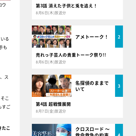
コウ
第3話 消えた子供と兎を追え！
8月6日(木)放送分
アメトーーク！
2
ている
手も
売れっ子芸人の貴重トーーク祭り!!
8月6日(木)放送分
ン、ス
名探偵のままで
3
いて
、そこ
第4話 超戦慄展開
もすご
8月7日(金)放送分
きたこ
クロスロード ～
救命救急の約束
4