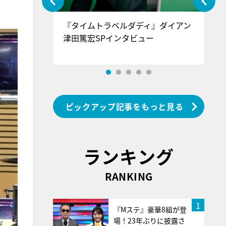
ぐ』＝LOV
『タイムトラベルダディ』ダイアン
『
香SPインタ
津田篤宏SPインタビュー
～
ピックアップ記事をもっと見る
ランキング
RANKING
1
『Mステ』豪華8組が登
場！23年ぶりに披露さ