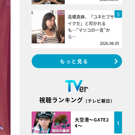
5
高橋真麻、「コネだブサ
イクだ」と叩かれる
も…“マツコの一言”か
ら…
2026.08.05
もっと見る
視聴ランキング
（テレビ朝日）
大空港～GATE2
1
4～