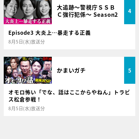
大追跡～警視庁ＳＳＢ
4
Ｃ強行犯係～ Season2
Episode3 大炎上…暴走する正義
8月5日(水)放送分
かまいガチ
5
オモロ怖い「でな、話はここからやねん」トラビ
ス松倉参戦！
8月5日(水)放送分