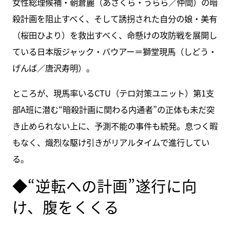
女性総理候補・朝倉麗（あさくら・うらら／仲間）の暗
殺計画を阻止すべく、そして誘拐された自分の娘・美有
（桜田ひより）を救出すべく、命懸けの攻防戦を展開し
ている日本版ジャック・バウアー＝獅堂現馬（しどう・
げんば／唐沢寿明）。
ところが、現馬率いるCTU（テロ対策ユニット）第1支
部A班に潜む“暗殺計画に関わる内通者”の正体も未だ突
き止められない上に、予測不能の事件も続発。息つく暇
もなく、熾烈な駆け引きがリアルタイムで進行してい
る。
◆“逆転への計画”遂行に向
け、腹をくくる