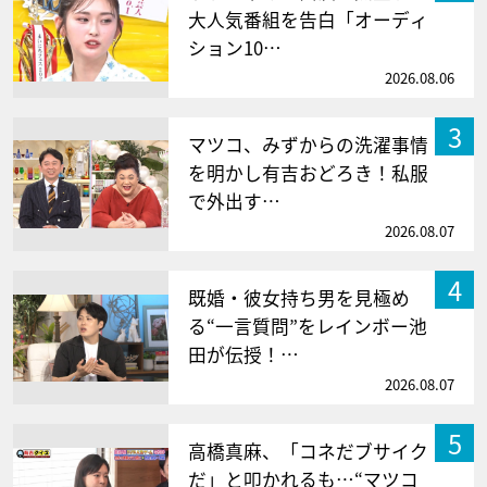
大人気番組を告白「オーディ
ション10…
2026.08.06
3
マツコ、みずからの洗濯事情
を明かし有吉おどろき！私服
で外出す…
2026.08.07
4
既婚・彼女持ち男を見極め
る“一言質問”をレインボー池
田が伝授！…
2026.08.07
5
高橋真麻、「コネだブサイク
だ」と叩かれるも…“マツコ