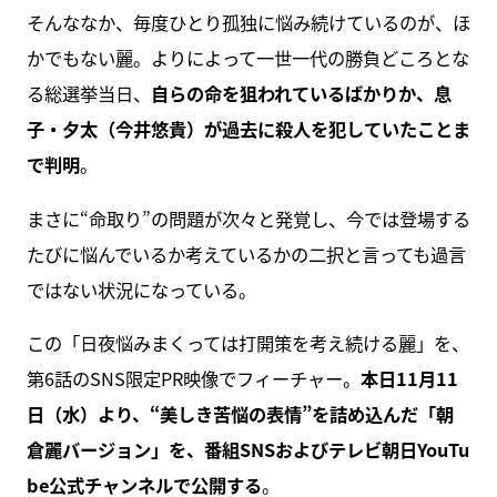
そんななか、毎度ひとり孤独に悩み続けているのが、ほ
かでもない麗。よりによって一世一代の勝負どころとな
る総選挙当日、
自らの命を狙われているばかりか、息
子・夕太（今井悠貴）が過去に殺人を犯していたことま
で判明
。
まさに“命取り”の問題が次々と発覚し、今では登場する
たびに悩んでいるか考えているかの二択と言っても過言
ではない状況になっている。
この「日夜悩みまくっては打開策を考え続ける麗」を、
第6話のSNS限定PR映像でフィーチャー。
本日11月11
日（水）より、“美しき苦悩の表情”を詰め込んだ「朝
倉麗バージョン」を、番組SNSおよびテレビ朝日YouTu
be公式チャンネルで公開する
。