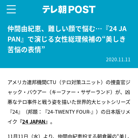
menu
テレ朝POST
仲間由紀恵、難しい顔で悩む…『24 JA
PAN』で演じる女性総理候補の“美しき
苦悩の表情”
2020.11.11
アメリカ連邦機関CTU（テロ対策ユニット）の捜査官ジ
ャック・バウアー（キーファー・サザーランド）が、凶
悪なテロ事件と戦う姿を描いた世界的大ヒットシリーズ
『24』（邦題：『24-TWENTY FOUR-』）の日本版リメ
イク
『
24 JAPAN
』
。
11月11日（水）より、仲間由紀恵扮する朝倉麗の“美し