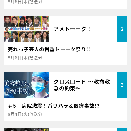
8月6日(木)放送分
アメトーーク！
2
売れっ子芸人の貴重トーーク祭り!!
8月6日(木)放送分
クロスロード ～救命救
3
急の約束～
＃5 病院激震！パワハラ＆医療事故!?
8月4日(火)放送分