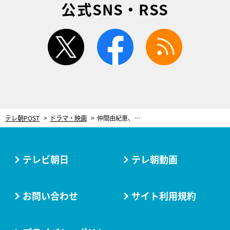
公式SNS・RSS
twitter
facebook
rss
テレ朝POST
ドラマ・映画
仲間由紀恵、難しい顔で悩む…『24 JAPAN』で演じる女性総理候補の“美しき苦悩の表情”
テレビ朝日
テレ朝動画
お問い合わせ
サイト利用規約