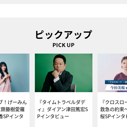
ピックアップ
PICK UP
ブ！げーみん
『タイムトラベルダデ
『クロスロー
E齋藤樹愛羅
ィ』ダイアン津田篤宏S
救急の約束
香SPインタ
Pインタビュー
桜SPイ