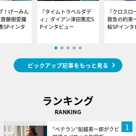
ブ！げーみん
『タイムトラベルダデ
『クロスロー
E齋藤樹愛羅
ィ』ダイアン津田篤宏S
救急の約束
香SPインタ
Pインタビュー
桜SPイ
ピックアップ記事をもっと見る
ランキング
RANKING
1
“ベテラン”船越英一郎がクビ