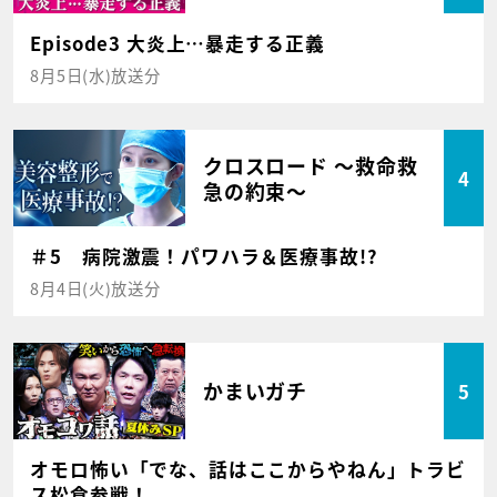
Episode3 大炎上…暴走する正義
8月5日(水)放送分
クロスロード ～救命救
4
急の約束～
＃5 病院激震！パワハラ＆医療事故!?
8月4日(火)放送分
かまいガチ
5
オモロ怖い「でな、話はここからやねん」トラビ
ス松倉参戦！