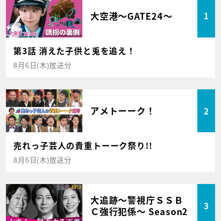
大空港～GATE24～
1
第3話 消えた子供と兎を追え！
8月6日(木)放送分
アメトーーク！
2
売れっ子芸人の貴重トーーク祭り!!
8月6日(木)放送分
大追跡～警視庁ＳＳＢ
3
Ｃ強行犯係～ Season2