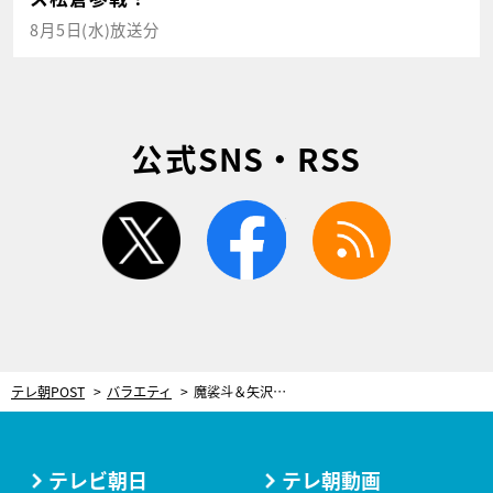
8月5日(水)放送分
公式SNS・RSS
twitter
facebook
rss
テレ朝POST
バラエティ
魔裟斗＆矢沢心、夫婦の本音。出会って20年目、初キャンプで明かす絆についてのエピソード
テレビ朝日
テレ朝動画