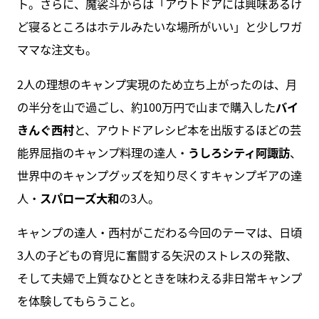
ト。さらに、魔裟斗からは「アウトドアには興味あるけ
ど寝るところはホテルみたいな場所がいい」と少しワガ
ママな注文も。
2人の理想のキャンプ実現のため立ち上がったのは、月
の半分を山で過ごし、約100万円で山まで購入した
バイ
きんぐ西村
と、アウトドアレシピ本を出版するほどの芸
能界屈指のキャンプ料理の達人・
うしろシティ阿諏訪
、
世界中のキャンプグッズを知り尽くすキャンプギアの達
人・
スパローズ大和
の3人。
キャンプの達人・西村がこだわる今回のテーマは、日頃
3人の子どもの育児に奮闘する矢沢のストレスの発散、
そして夫婦で上質なひとときを味わえる非日常キャンプ
を体験してもらうこと。