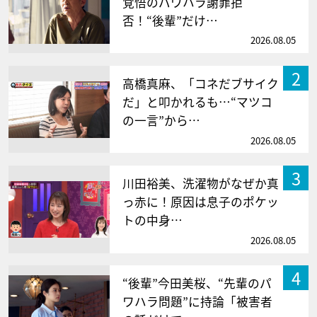
覚悟のパワハラ謝罪拒
否！“後輩”だけ…
2026.08.05
2
高橋真麻、「コネだブサイク
だ」と叩かれるも…“マツコ
の一言”から…
2026.08.05
3
川田裕美、洗濯物がなぜか真
っ赤に！原因は息子のポケッ
トの中身…
2026.08.05
4
“後輩”今田美桜、“先輩のパ
ワハラ問題”に持論「被害者