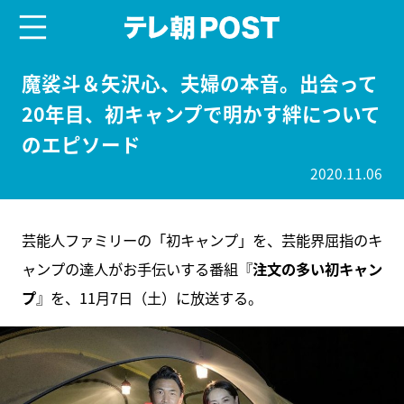
menu
テレ朝POST
魔裟斗＆矢沢心、夫婦の本音。出会って
20年目、初キャンプで明かす絆について
のエピソード
2020.11.06
芸能人ファミリーの「初キャンプ」を、芸能界屈指のキ
ャンプの達人がお手伝いする番組『
注文の多い初キャン
プ
』を、11月7日（土）に放送する。