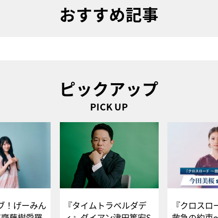
おすすめ記事
ピックアップ
PICK UP
ブ！げーみん
『タイムトラベルダデ
『クロスロー
E齋藤樹愛羅
ィ』ダイアン津田篤宏S
救急の約束