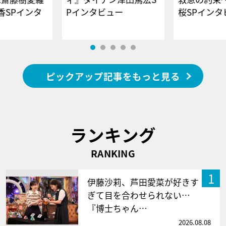
香SPインタ
Pインタビュー
桜SPイ
ピックアップ記事をもっと見る
ランキング
RANKING
1
伊藤沙莉、芦田愛菜が好きす
ぎて目を合わせられない…
『博士ちゃん…
2026.08.08