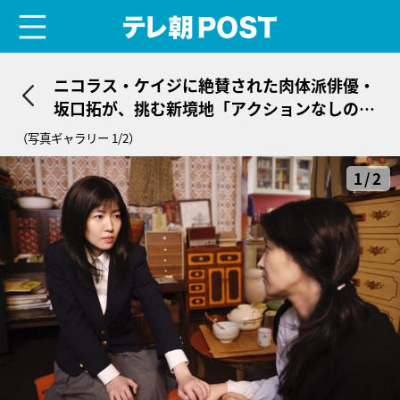
menu
テレ朝POST
ニコラス・ケイジに絶賛された肉体派俳優・
坂口拓が、挑む新境地「アクションなしの演
技は新鮮です」
（写真ギャラリー 1/2）
1/2