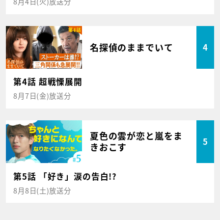
8月4日(火)放送分
名探偵のままでいて
4
第4話 超戦慄展開
8月7日(金)放送分
夏色の雲が恋と嵐をま
5
きおこす
第5話 「好き」涙の告白!?
8月8日(土)放送分