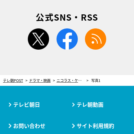
公式SNS・RSS
twitter
facebook
rss
テレ朝POST
ドラマ・映画
ニコラス・ケイジに絶賛された肉体派俳優・坂口拓が、挑む新境地「アクションなしの演技は新鮮です」
写真1
テレビ朝日
テレ朝動画
お問い合わせ
サイト利用規約