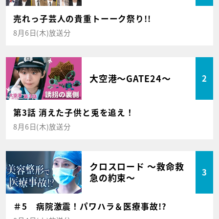
売れっ子芸人の貴重トーーク祭り!!
8月6日(木)放送分
大空港～GATE24～
2
第3話 消えた子供と兎を追え！
8月6日(木)放送分
クロスロード ～救命救
3
急の約束～
＃5 病院激震！パワハラ＆医療事故!?