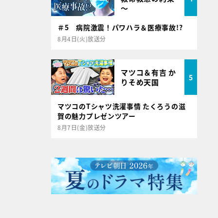
～
＃5 病院激震！パワハラ＆医療事故!?
8月4日(火)放送分
マツコ＆有吉 か
5
りそめ天国
マツコのTシャツ洗濯事情 たくろうの滋
賀の魅力プレゼンツアー
8月7日(金)放送分