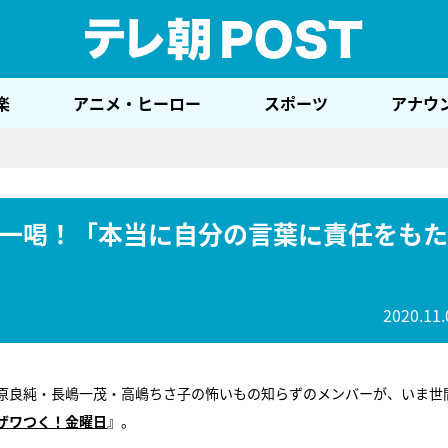
テレ
楽
アニメ・ヒーロー
スポーツ
アナウ
一喝！「本当に自分の言葉に責任をもた
2020.11.
原良純・長嶋一茂・高嶋ちさ子の怖いもの知らずのメンバーが、いま世
ザワつく！金曜日
』。