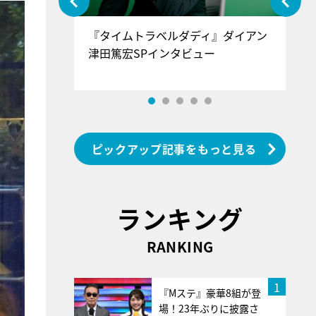
ぐ』＝LOV
『タイムトラベルダディ』ダイアン
『
香SPインタ
津田篤宏SPインタビュー
～
ピックアップ記事をもっと見る
ランキング
RANKING
1
『Mステ』豪華8組が登
場！23年ぶりに披露さ