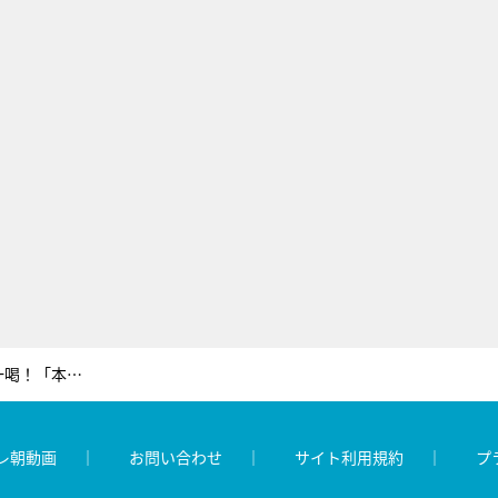
高嶋ちさ子、怖気づく長嶋一茂を一喝！「本当に自分の言葉に責任をもたない」
レ朝動画
お問い合わせ
サイト利用規約
プ