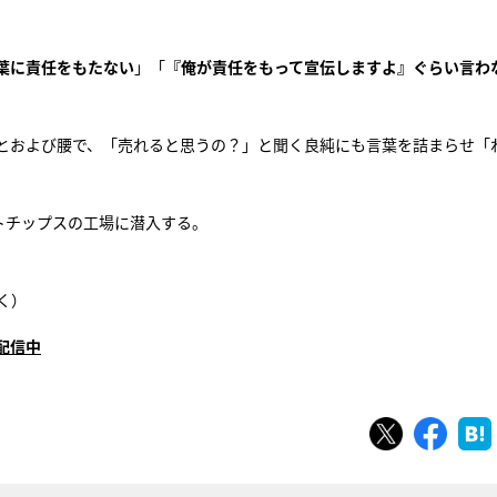
葉に責任をもたない
」「
『俺が責任をもって宣伝しますよ』ぐらい言わ
とおよび腰で、「売れると思うの？」と聞く良純にも言葉を詰まらせ「
トチップスの工場に潜入する。
く）
配信中
ツイート
シェ