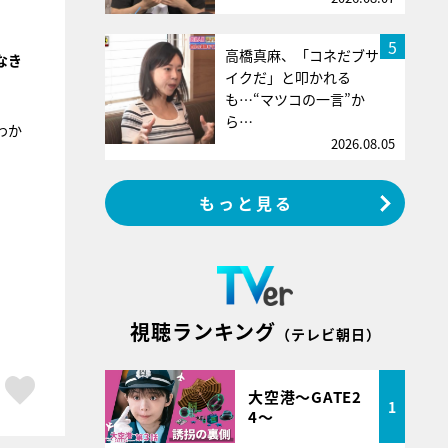
5
高橋真麻、「コネだブサ
なき
イクだ」と叩かれる
も…“マツコの一言”か
ら…
わか
2026.08.05
もっと見る
視聴ランキング
（テレビ朝日）
ア
はてブ
スキボタン
大空港～GATE2
1
4～