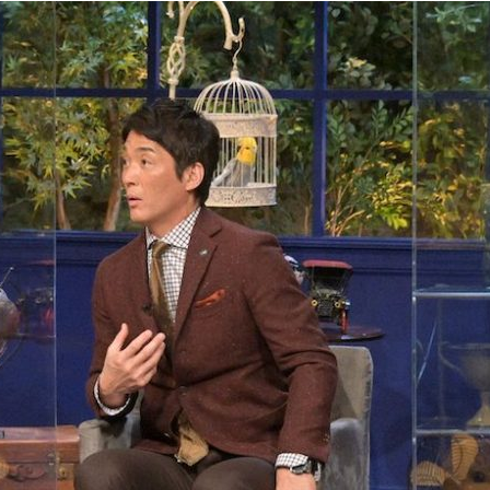
『アイ＝ラブ！げーみん
E齋藤樹愛羅＆佐々木舞
ビュー