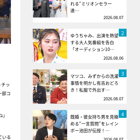
れる“ミリオンセラー
達…
2026.08.07
2
ゆうちゃみ、出演を熱望
する大人気番組を告白
「オーディション10…
2026.08.06
3
マツコ、みずからの洗濯
事情を明かし有吉おどろ
トチッ
き！私服で外出す…
一部コ
2026.08.07
4
ね」
既婚・彼女持ち男を見極
める“一言質問”をレイン
ボー池田が伝授！…
ている
2026.08.07