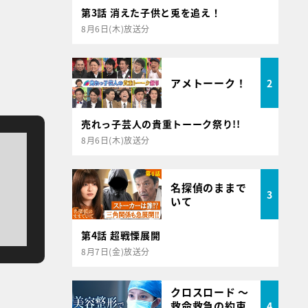
第3話 消えた子供と兎を追え！
8月6日(木)放送分
アメトーーク！
2
売れっ子芸人の貴重トーーク祭り!!
8月6日(木)放送分
名探偵のままで
3
いて
第4話 超戦慄展開
8月7日(金)放送分
クロスロード ～
救命救急の約束
4