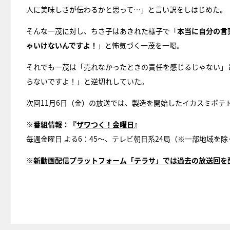
人に美味しさが伝わるかと思って…」と言い訳をしはじめた。
そんな一茂に対し、ちさ子はあきれた様子で「
本当に自分の言
ゃいけないんですよ！
」と怖気づく一茂を一喝。
それでも一茂は「売れなかったときの責任を感じるじゃない」
らないですよ！」と逆切れしていた。
次回11月6日（金）の放送では、製造を開始したイカスミポテ
※
番組情報：『
ザワつく！金曜日
』
毎週金曜日 よる6：45〜、テレビ朝日系24局（※一部地域を除
※
新動画配信プラットフォーム「テラサ」では過去の放送回を