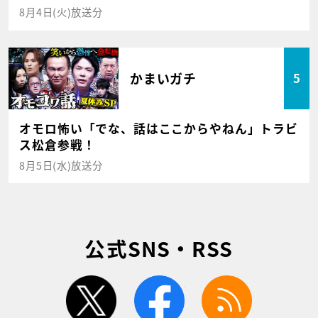
8月4日(火)放送分
かまいガチ
5
オモロ怖い「でな、話はここからやねん」トラビ
ス松倉参戦！
8月5日(水)放送分
公式SNS・RSS
twitter
facebook
rss