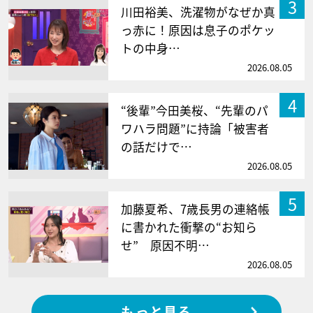
3
川田裕美、洗濯物がなぜか真
っ赤に！原因は息子のポケッ
トの中身…
2026.08.05
4
“後輩”今田美桜、“先輩のパ
ワハラ問題”に持論「被害者
の話だけで…
2026.08.05
5
加藤夏希、7歳長男の連絡帳
に書かれた衝撃の“お知ら
せ” 原因不明…
2026.08.05
もっと見る