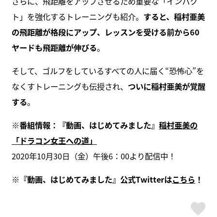
さらに、飛距離をアップさせるため重要な「インパク
ト」を強化するトレーニングも紹介。
すると、稲村亜美
の飛距離が格段にアップ、レッスンを受ける前から60
ヤードも飛距離が伸びる
。
そして、ゴルフをしているすべての人に届く“恐怖心”を
なくすトレーニングも伝授され、
ついに稲村亜美が覚醒
する
。
※番組情報：『動画、はじめてみました』
稲村亜美の
「ドラコン女王への道」
2020年10月30日（金）午後6：00より配信中！
※『動画、はじめてみました』公式Twitterは
こちら
！
ス