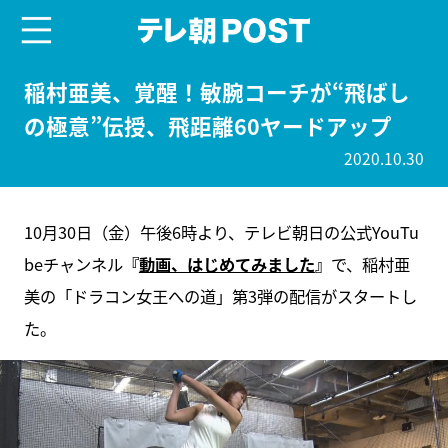
menu
テレ朝POST
稲村亜美、覚醒！敏腕コーチが“飛ばし
の極意”伝授、飛距離60ヤードアップ
2020.10.30
10月30日（金）午後6時より、テレビ朝日の公式YouTu
beチャンネル
『
動画、はじめてみました
』
で、稲村亜
美の「ドラコン女王への道」第3弾の配信がスタートし
た。