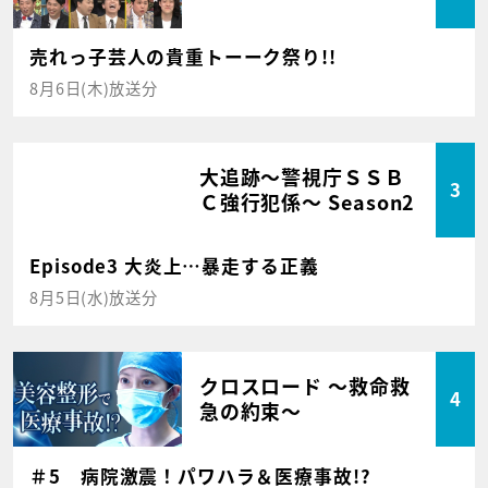
売れっ子芸人の貴重トーーク祭り!!
8月6日(木)放送分
大追跡～警視庁ＳＳＢ
3
Ｃ強行犯係～ Season2
Episode3 大炎上…暴走する正義
8月5日(水)放送分
クロスロード ～救命救
4
急の約束～
＃5 病院激震！パワハラ＆医療事故!?