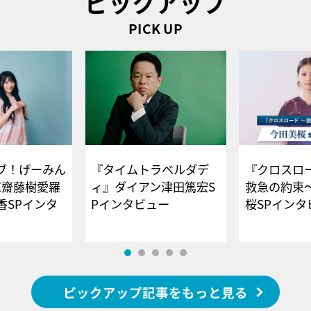
ピックアップ
PICK UP
ブ！げーみん
『タイムトラベルダデ
『クロスロー
E齋藤樹愛羅
ィ』ダイアン津田篤宏S
救急の約束
香SPインタ
Pインタビュー
桜SPイ
ピックアップ記事をもっと見る