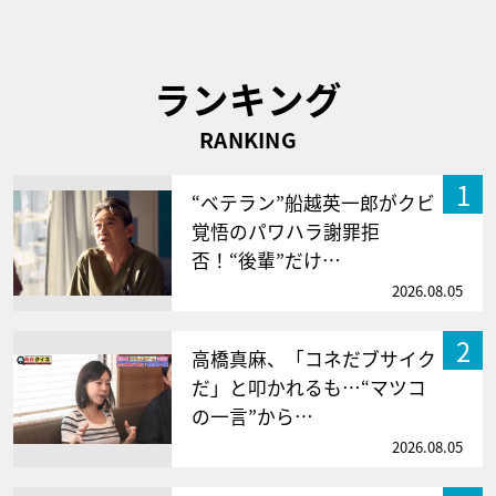
ランキング
RANKING
1
“ベテラン”船越英一郎がクビ
覚悟のパワハラ謝罪拒
否！“後輩”だけ…
2026.08.05
2
高橋真麻、「コネだブサイク
だ」と叩かれるも…“マツコ
の一言”から…
2026.08.05