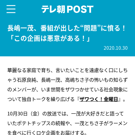
menu
テレ朝POST
長嶋一茂、番組が出した“問題”に憤る！
「この企画は悪意がある！」
2020.10.30
華麗なる家庭で育ち、言いたいことを遠慮なく口にしち
ゃう石原良純、長嶋一茂、高嶋ちさ子の怖いもの知らず
のメンバーが、いま世間をザワつかせている社会現象に
ついて独自トークを繰り広げる『
ザワつく！金曜日
』。
10月30日（金）の放送では、一茂が大好きだと語って
いたポテトチップスの続報や、一茂とちさ子がラーメン
を食べに行くロケ企画をお届けする。