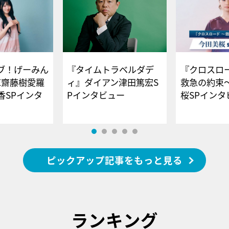
ブ！げーみん
『タイムトラベルダデ
『クロスロー
E齋藤樹愛羅
ィ』ダイアン津田篤宏S
救急の約束
香SPインタ
Pインタビュー
桜SPイ
ピックアップ記事をもっと見る
ランキング