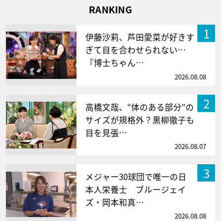
RANKING
1
伊藤沙莉、芦田愛菜が好きす
ぎて目を合わせられない…
『博士ちゃん…
2026.08.08
2
高橋文哉、“体のある部分”の
サイズが規格外？黒柳徹子も
目を見張…
2026.08.07
3
メジャー30球団で唯一の日
本人栄養士 ブルージェイ
ズ・岡本和真…
2026.08.08