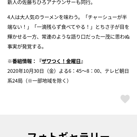
新人の佐藤ちひろアナウンサーも同行。
4人は大人気のラーメンを味わう。「チャーシューが半
端ない！」「一滴残らず食べてやる！」とちさ子が目を
輝かせる一方、常連のような語り口だった一茂に思わぬ
事実が発覚する。
※
番組情報：『
ザワつく！金曜日
』
2020年10月30日（金）よる6：45～8：00、テレビ朝日
系24局（※一部地域を除く）
ス
フォトギャラリー