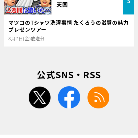
5
天国
マツコのTシャツ洗濯事情 たくろうの滋賀の魅力
プレゼンツアー
8月7日(金)放送分
公式SNS・RSS
twitter
facebook
rss