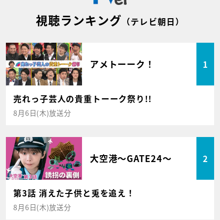
視聴ランキング
（テレビ朝日）
アメトーーク！
1
売れっ子芸人の貴重トーーク祭り!!
8月6日(木)放送分
大空港～GATE24～
2
第3話 消えた子供と兎を追え！
8月6日(木)放送分