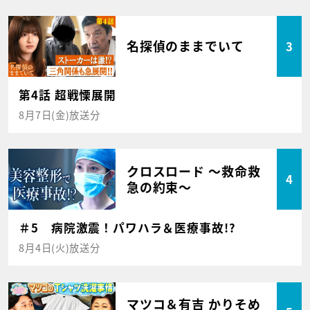
名探偵のままでいて
3
第4話 超戦慄展開
8月7日(金)放送分
クロスロード ～救命救
4
急の約束～
＃5 病院激震！パワハラ＆医療事故!?
8月4日(火)放送分
マツコ＆有吉 かりそめ