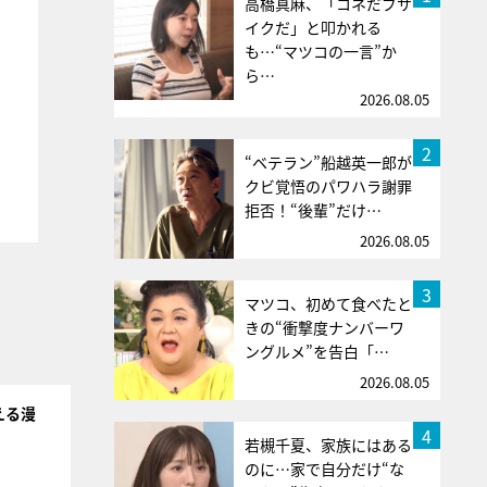
高橋真麻、「コネだブサ
イクだ」と叩かれる
も…“マツコの一言”か
ら…
2026.08.05
2
“ベテラン”船越英一郎が
クビ覚悟のパワハラ謝罪
拒否！“後輩”だけ…
2026.08.05
3
マツコ、初めて食べたと
きの“衝撃度ナンバーワ
ングルメ”を告白「…
2026.08.05
える漫
4
若槻千夏、家族にはある
のに…家で自分だけ“な