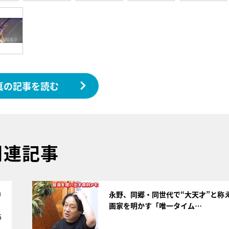
真の記事を読む
関連記事
サムネイル
中
永野、同郷・同世代で“大天才”と称
画家を明かす「唯一タイム…
6