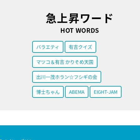
急上昇ワード
HOT WORDS
バラエティ
有吉クイズ
マツコ＆有吉 かりそめ天国
出川一茂ホラン☆フシギの会
博士ちゃん
ABEMA
EIGHT-JAM