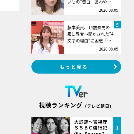
いもの”告白 あわや…
2026.08.05
5
藤本美貴、14歳長男の
服に異変→聞かされた“4
文字の理由”に困惑「…
2026.08.05
もっと見る
視聴ランキング
（テレビ朝日）
大追跡～警視庁
ＳＳＢＣ強行犯
1
係～ Season2