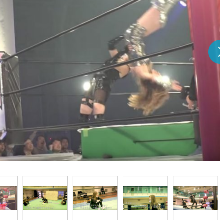
『アイ＝ラブ！げーみん
E齋藤樹愛羅＆佐々木舞
ビュー