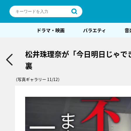
ドラマ・映画
バラエティ
音
松井珠理奈が「今日明日じゃで
裏
（写真ギャラリー 11/12）