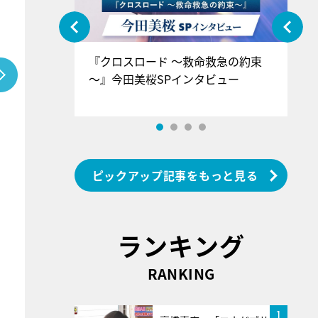
ぐ』＝LOV
『クロスロード ～救命救急の約束
『
香SPインタ
～』今田美桜SPインタビュー
ロ
ン
ピックアップ記事をもっと見る
ランキング
RANKING
1