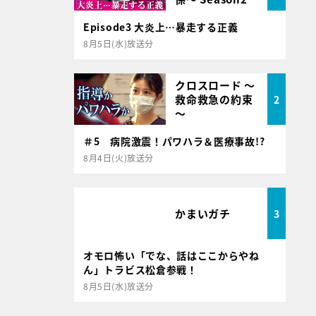
Episode3 大炎上…暴走する正義
8月5日(水)放送分
クロスロード ～
救命救急の約束
2
～
＃5 病院激震！パワハラ＆医療事故!?
8月4日(火)放送分
かまいガチ
3
オモロ怖い「でな、話はここからやね
ん」トラビス松倉参戦！
8月5日(水)放送分