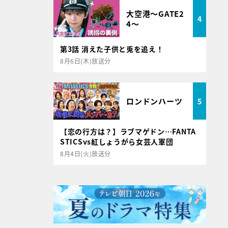
大空港～GATE2
4
4～
第3話 消えた子供と兎を追え！
8月6日(木)放送分
ロンドンハーツ
5
【恋の行方は？】ラブマゲドン…FANTA
STICSvs紅しょうがら女芸人軍団
8月4日(火)放送分