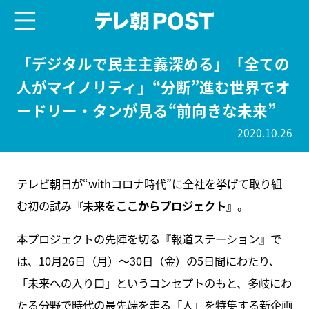
menu
テレ朝POST
「デジタルで民主主義深める」「全ての
人がマイノリティ」“分断”進む世界でオ
ードリー・タンが見る“前向きな未来”
2020.10.26
テレビ朝日が“withコロナ時代”に全社を挙げて取り組
む初の試み
『未来をここからプロジェクト』
。
本プロジェクトの先陣を切る『報道ステーション』で
は、10月26日（月）～30日（金）の5日間にわたり、
「未来への入り口」というコンセプトのもと、多岐にわ
たる分野で時代の最先端を走る「人」を特集する新企画