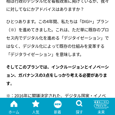
相は行政のデジタル化を看板政策に掲げているが、我々
に対してなにかアドバイスはありますか？
ひとつあります。この4年間、私たちは「DIGI+」プラン
（※）を進めてきました。これは、ただ単に既存のプロ
セス内でデジタル化を進める「デジタイゼーション」で
はなく、デジタル化によって既存の仕組みを変革する
「デジタライゼーション」を意味します。
そしてこのプランでは、インクルージョンとイノベーシ
ョン、ガバナンスの3点をしっかり考える必要がありま
す
。
※：2016年に閣議決定された、デジタル国家・イノベ
ーション経済発展計画、略称「DIGI+2025」。2025年
までに国のデジタル経済規模を6.5兆台湾元（約23兆日
ホーム
人気
新着
探す
未来