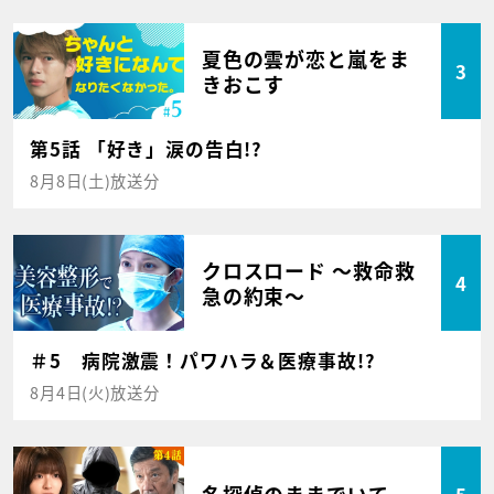
夏色の雲が恋と嵐をま
3
きおこす
第5話 「好き」涙の告白!?
8月8日(土)放送分
クロスロード ～救命救
4
急の約束～
＃5 病院激震！パワハラ＆医療事故!?
8月4日(火)放送分