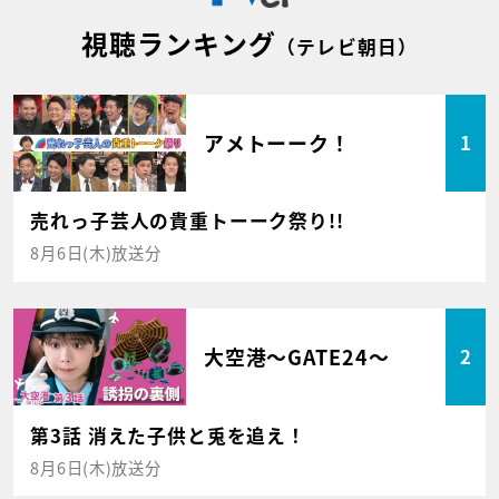
視聴ランキング
（テレビ朝日）
アメトーーク！
1
売れっ子芸人の貴重トーーク祭り!!
8月6日(木)放送分
大空港～GATE24～
2
第3話 消えた子供と兎を追え！
8月6日(木)放送分