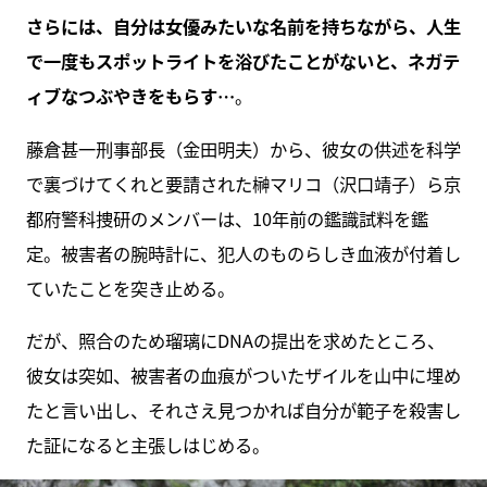
さらには、自分は女優みたいな名前を持ちながら、人生
で一度もスポットライトを浴びたことがないと、ネガテ
ィブなつぶやきをもらす…
。
藤倉甚一刑事部長（金田明夫）から、彼女の供述を科学
で裏づけてくれと要請された榊マリコ（沢口靖子）ら京
都府警科捜研のメンバーは、10年前の鑑識試料を鑑
定。被害者の腕時計に、犯人のものらしき血液が付着し
ていたことを突き止める。
だが、照合のため瑠璃にDNAの提出を求めたところ、
彼女は突如、被害者の血痕がついたザイルを山中に埋め
たと言い出し、それさえ見つかれば自分が範子を殺害し
た証になると主張しはじめる。