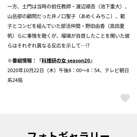
一方、土門は当時の担任教師・渡辺順吾（池下重大）、
山岳部の顧問だった井ノ口聖子（あめくみちこ）、範
子とコンビを組んでいた部活仲間・野田由香（高田夏
帆）らに事情を聴くが、瑠璃が自首したことを聞いた彼
らはそれぞれ異なる反応を示して…!?
※番組情報：『
科捜研の女 season20
』
2020年10月22日（木）午後8：00〜8：54、テレビ朝日
系24局
ス
フォトギャラリー