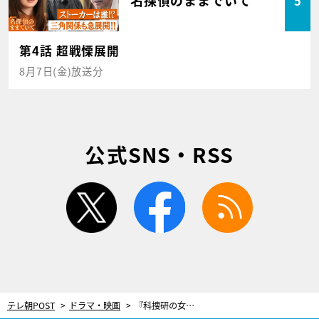
名探偵のままでいて
5
第4話 超戦慄展開
8月7日(金)放送分
公式SNS・RSS
twitter
facebook
rss
テレ朝POST
ドラマ・映画
『科捜研の女』season20がついにスタート！マリコ（沢口靖子）、自ら宙づりに