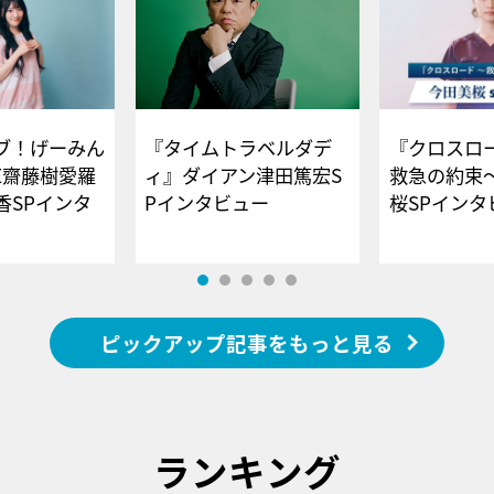
ブ！げーみん
『タイムトラベルダデ
『クロスロー
E齋藤樹愛羅
ィ』ダイアン津田篤宏S
救急の約束
香SPインタ
Pインタビュー
桜SPイ
ピックアップ記事をもっと見る
ランキング