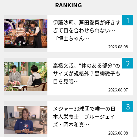
RANKING
1
伊藤沙莉、芦田愛菜が好きす
ぎて目を合わせられない…
『博士ちゃん…
2026.08.08
2
高橋文哉、“体のある部分”の
サイズが規格外？黒柳徹子も
目を見張…
2026.08.07
3
メジャー30球団で唯一の日
本人栄養士 ブルージェイ
ズ・岡本和真…
2026.08.08