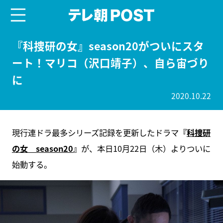
menu
テレ朝POST
『科捜研の女』season20がついにスタ
ート！マリコ（沢口靖子）、自ら宙づり
に
2020.10.22
現行連ドラ最多シリーズ記録を更新したドラマ
『
科捜研
の女 season20
』
が、本日10月22日（木）よりついに
始動する。