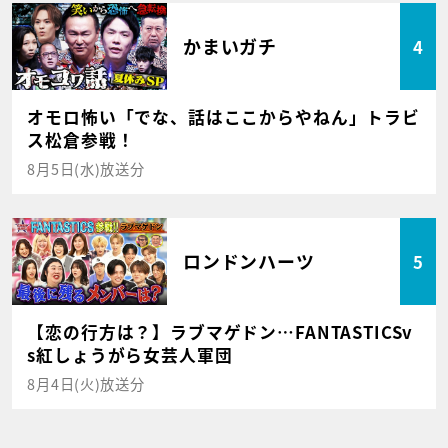
かまいガチ
4
オモロ怖い「でな、話はここからやねん」トラビ
ス松倉参戦！
8月5日(水)放送分
ロンドンハーツ
5
【恋の行方は？】ラブマゲドン…FANTASTICSv
s紅しょうがら女芸人軍団
8月4日(火)放送分