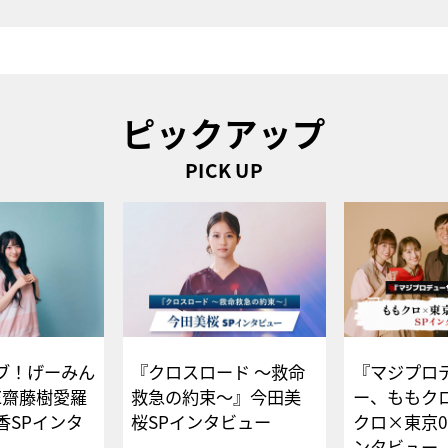
ピックアップ
PICK UP
ブ！げーみん
『クロスロード ～救命
『マジプロ
E齋藤樹愛羅
救急の約束～』今田美
ー、ももク
香SPインタ
桜SPインタビュー
クロ×東京0
ンタビュー