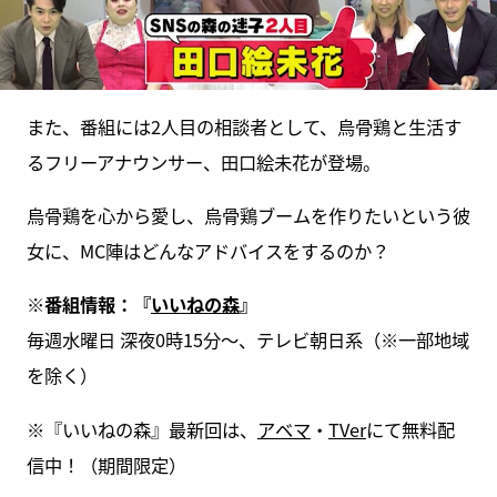
また、番組には2人目の相談者として、烏骨鶏と生活す
るフリーアナウンサー、田口絵未花が登場。
烏骨鶏を心から愛し、烏骨鶏ブームを作りたいという彼
女に、MC陣はどんなアドバイスをするのか？
※
番組情報：『
いいねの森
』
毎週水曜日 深夜0時15分～、テレビ朝日系（※一部地域
を除く）
※『いいねの森』最新回は、
アベマ
・
TVer
にて無料配
信中！（期間限定）