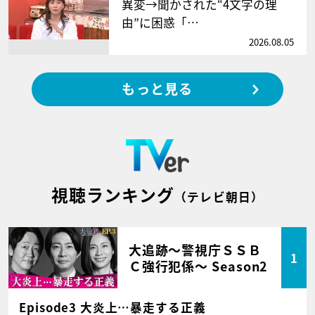
異変→聞かされた“4文字の理
由”に困惑「…
2026.08.05
もっと見る
視聴ランキング
（テレビ朝日）
大追跡～警視庁ＳＳＢ
1
Ｃ強行犯係～ Season2
Episode3 大炎上…暴走する正義