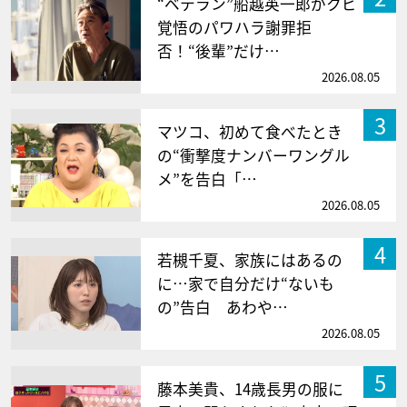
“ベテラン”船越英一郎がクビ
覚悟のパワハラ謝罪拒
否！“後輩”だけ…
2026.08.05
3
マツコ、初めて食べたとき
の“衝撃度ナンバーワングル
メ”を告白「…
2026.08.05
4
若槻千夏、家族にはあるの
に…家で自分だけ“ないも
の”告白 あわや…
2026.08.05
5
藤本美貴、14歳長男の服に