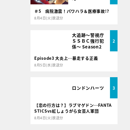
＃5 病院激震！パワハラ＆医療事故!?
8月4日(火)放送分
大追跡～警視庁
ＳＳＢＣ強行犯
2
係～ Season2
Episode3 大炎上…暴走する正義
8月5日(水)放送分
ロンドンハーツ
3
【恋の行方は？】ラブマゲドン…FANTA
STICSvs紅しょうがら女芸人軍団
8月4日(火)放送分