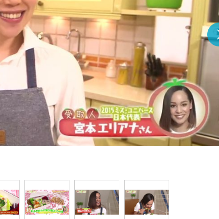
『アイ＝ラブ！げーみん
E齋藤樹愛羅＆佐々木舞
ビュー