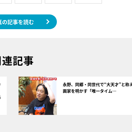
真の記事を読む
関連記事
サムネイル
中
永野、同郷・同世代で“大天才”と称
画家を明かす「唯一タイム…
6