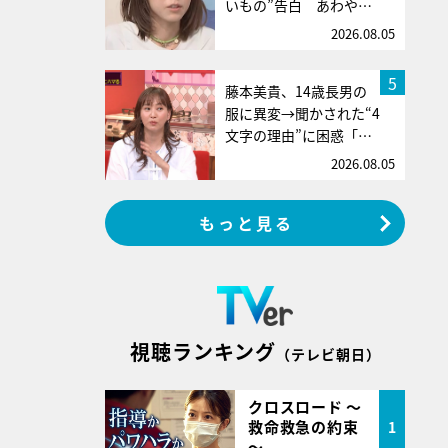
いもの”告白 あわや…
2026.08.05
5
藤本美貴、14歳長男の
服に異変→聞かされた“4
文字の理由”に困惑「…
2026.08.05
もっと見る
視聴ランキング
（テレビ朝日）
クロスロード ～
救命救急の約束
1
～