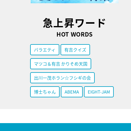
急上昇ワード
HOT WORDS
バラエティ
有吉クイズ
マツコ＆有吉 かりそめ天国
出川一茂ホラン☆フシギの会
博士ちゃん
ABEMA
EIGHT-JAM