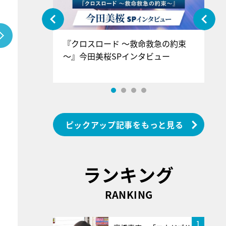
ぐ』＝LOV
『クロスロード ～救命救急の約束
『
香SPインタ
～』今田美桜SPインタビュー
ロ
ン
ピックアップ記事をもっと見る
ランキング
RANKING
1