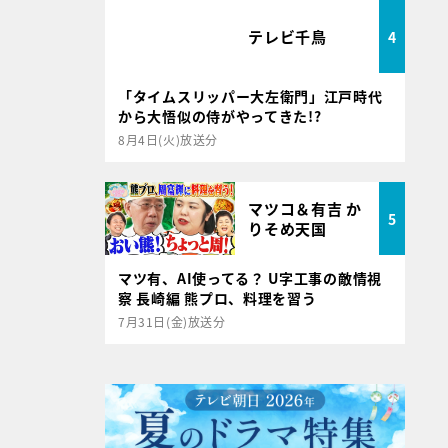
テレビ千鳥
4
「タイムスリッパー大左衛門」江戸時代
から大悟似の侍がやってきた!?
8月4日(火)放送分
マツコ＆有吉 か
5
りそめ天国
マツ有、AI使ってる？ U字工事の敵情視
察 長崎編 熊プロ、料理を習う
7月31日(金)放送分