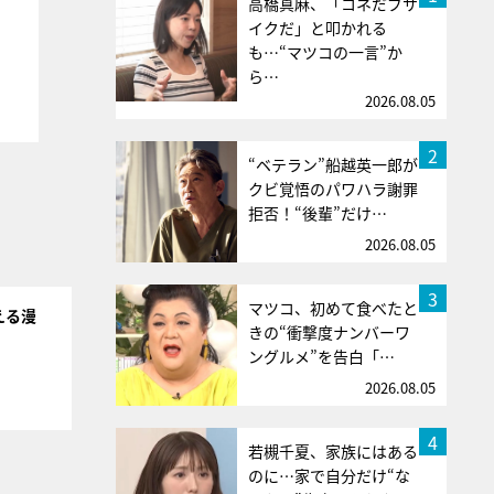
高橋真麻、「コネだブサ
イクだ」と叩かれる
も…“マツコの一言”か
ら…
2026.08.05
2
“ベテラン”船越英一郎が
クビ覚悟のパワハラ謝罪
拒否！“後輩”だけ…
2026.08.05
3
マツコ、初めて食べたと
える漫
きの“衝撃度ナンバーワ
ングルメ”を告白「…
2026.08.05
4
若槻千夏、家族にはある
のに…家で自分だけ“な