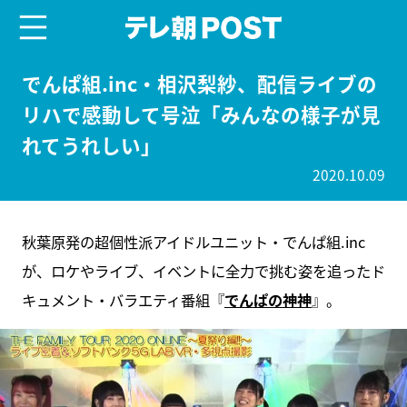
menu
テレ朝POST
でんぱ組.inc・相沢梨紗、配信ライブの
リハで感動して号泣「みんなの様子が見
れてうれしい」
2020.10.09
秋葉原発の超個性派アイドルユニット・でんぱ組.inc
が、ロケやライブ、イベントに全力で挑む姿を追ったド
キュメント・バラエティ番組『
でんぱの神神
』。