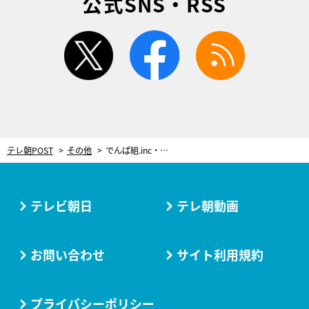
公式SNS・RSS
twitter
facebook
rss
テレ朝POST
その他
でんぱ組.inc・相沢梨紗、配信ライブのリハで感動して号泣「みんなの様子が見れてうれしい」
テレビ朝日
テレ朝動画
お問い合わせ
サイト利用規約
プライバシーポリシー