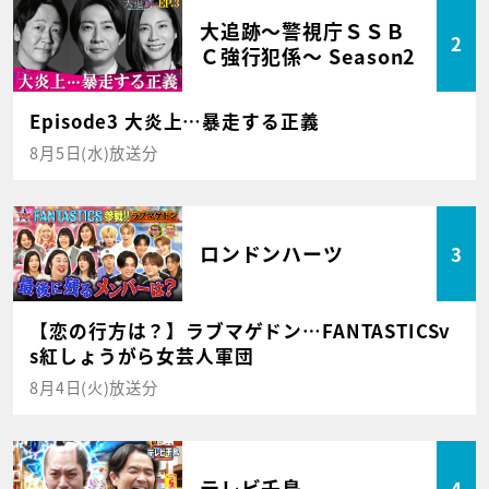
大追跡～警視庁ＳＳＢ
2
Ｃ強行犯係～ Season2
Episode3 大炎上…暴走する正義
8月5日(水)放送分
ロンドンハーツ
3
【恋の行方は？】ラブマゲドン…FANTASTICSv
s紅しょうがら女芸人軍団
8月4日(火)放送分
テレビ千鳥
4