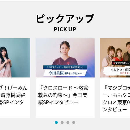
ピックアップ
PICK UP
ブ！げーみん
『クロスロード ～救命
『マジプロ
E齋藤樹愛羅
救急の約束～』今田美
ー、ももク
香SPインタ
桜SPインタビュー
クロ×東京0
ンタビュー