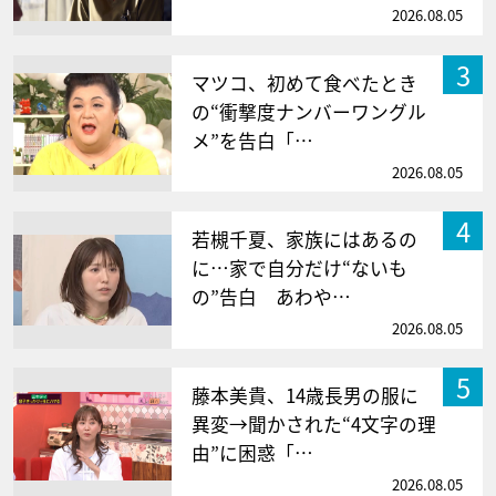
2026.08.05
3
マツコ、初めて食べたとき
の“衝撃度ナンバーワングル
メ”を告白「…
2026.08.05
4
若槻千夏、家族にはあるの
に…家で自分だけ“ないも
の”告白 あわや…
2026.08.05
5
藤本美貴、14歳長男の服に
異変→聞かされた“4文字の理
由”に困惑「…
2026.08.05