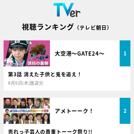
視聴ランキング
（テレビ朝日）
大空港～GATE24～
1
第3話 消えた子供と兎を追え！
8月6日(木)放送分
アメトーーク！
2
売れっ子芸人の貴重トーーク祭り!!