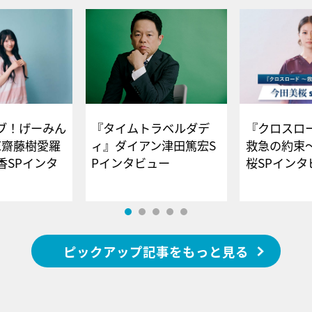
ブ！げーみん
『タイムトラベルダデ
『クロスロー
E齋藤樹愛羅
ィ』ダイアン津田篤宏S
救急の約束
香SPインタ
Pインタビュー
桜SPイ
ピックアップ記事をもっと見る