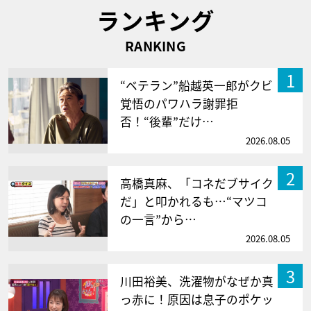
ランキング
RANKING
1
“ベテラン”船越英一郎がクビ
覚悟のパワハラ謝罪拒
否！“後輩”だけ…
2026.08.05
2
高橋真麻、「コネだブサイク
だ」と叩かれるも…“マツコ
の一言”から…
2026.08.05
3
川田裕美、洗濯物がなぜか真
っ赤に！原因は息子のポケッ