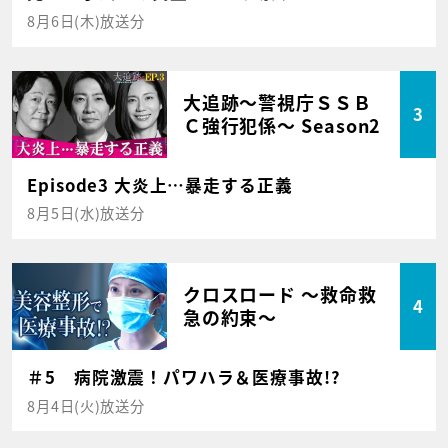
8月6日(木)放送分
大追跡～警視庁ＳＳＢ
3
Ｃ強行犯係～ Season2
Episode3 大炎上…暴走する正義
8月5日(水)放送分
クロスロード ～救命救
4
急の約束～
＃5 病院激震！パワハラ＆医療事故!?
8月4日(火)放送分