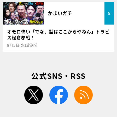
かまいガチ
5
オモロ怖い「でな、話はここからやねん」トラビ
ス松倉参戦！
8月5日(水)放送分
公式SNS・RSS
twitter
facebook
rss