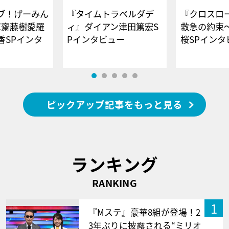
ブ！げーみん
『タイムトラベルダデ
『クロスロー
E齋藤樹愛羅
ィ』ダイアン津田篤宏S
救急の約束
香SPインタ
Pインタビュー
桜SPイ
ピックアップ記事をもっと見る
ランキング
RANKING
1
『Mステ』豪華8組が登場！2
3年ぶりに披露される“ミリオ