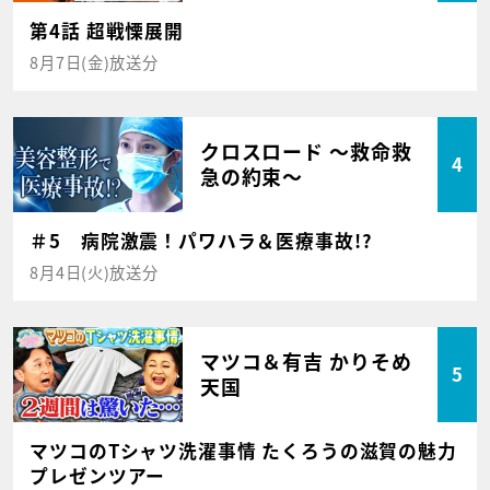
第4話 超戦慄展開
8月7日(金)放送分
クロスロード ～救命救
4
急の約束～
＃5 病院激震！パワハラ＆医療事故!?
8月4日(火)放送分
マツコ＆有吉 かりそめ
5
天国
マツコのTシャツ洗濯事情 たくろうの滋賀の魅力
プレゼンツアー