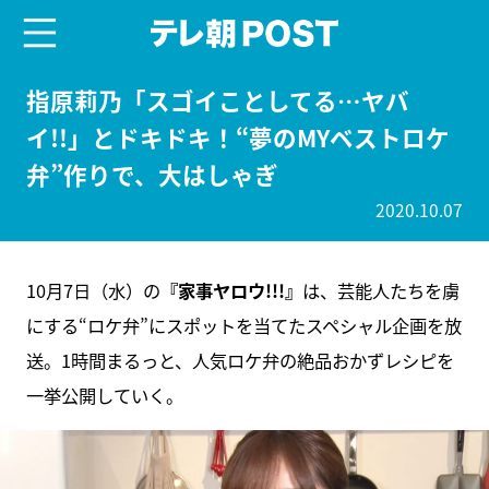
menu
テレ朝POST
指原莉乃「スゴイことしてる…ヤバ
イ!!」とドキドキ！“夢のMYベストロケ
弁”作りで、大はしゃぎ
2020.10.07
10月7日（水）の
『家事ヤロウ!!!』
は、芸能人たちを虜
にする“ロケ弁”にスポットを当てたスペシャル企画を放
送。1時間まるっと、人気ロケ弁の絶品おかずレシピを
一挙公開していく。