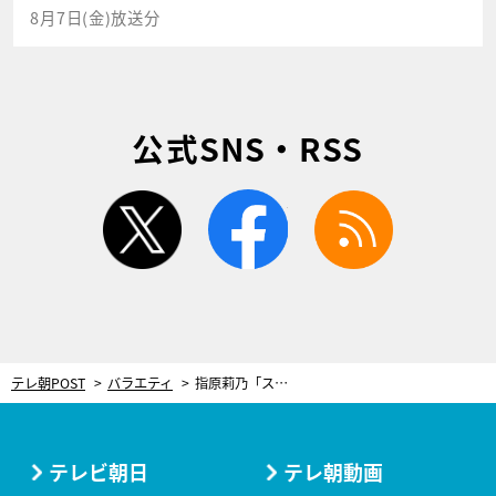
8月7日(金)放送分
公式SNS・RSS
twitter
facebook
rss
テレ朝POST
バラエティ
指原莉乃「スゴイことしてる…ヤバイ!!」とドキドキ！“夢のMYベストロケ弁”作りで、大はしゃぎ
テレビ朝日
テレ朝動画