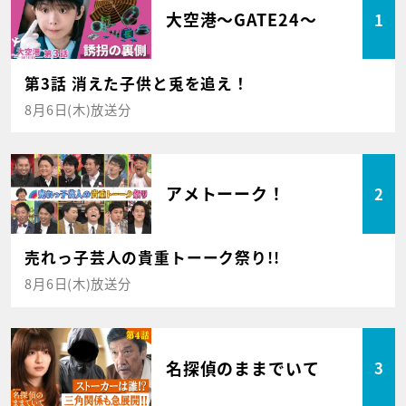
大空港～GATE24～
1
第3話 消えた子供と兎を追え！
8月6日(木)放送分
アメトーーク！
2
売れっ子芸人の貴重トーーク祭り!!
8月6日(木)放送分
名探偵のままでいて
3