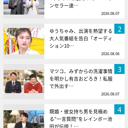
ンセラー達…
2026.08.07
2
ゆうちゃみ、出演を熱望する
大人気番組を告白「オーディ
ション10…
2026.08.06
3
マツコ、みずからの洗濯事情
を明かし有吉おどろき！私服
で外出す…
2026.08.07
4
既婚・彼女持ち男を見極め
る“一言質問”をレインボー池
田が伝授！…