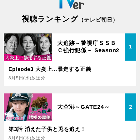
視聴ランキング
（テレビ朝日）
大追跡～警視庁ＳＳＢ
1
Ｃ強行犯係～ Season2
Episode3 大炎上…暴走する正義
8月5日(水)放送分
大空港～GATE24～
2
第3話 消えた子供と兎を追え！
8月6日(木)放送分