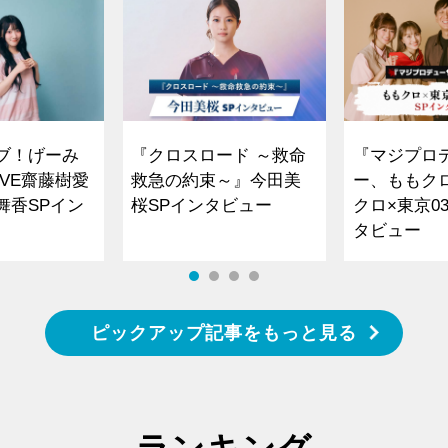
ブ！げーみ
『クロスロード ～救命
『マジプロ
VE齋藤樹愛
救急の約束～』今田美
ー、ももク
舞香SPイン
桜SPインタビュー
クロ×東京0
タビュー
ピックアップ記事をもっと見る