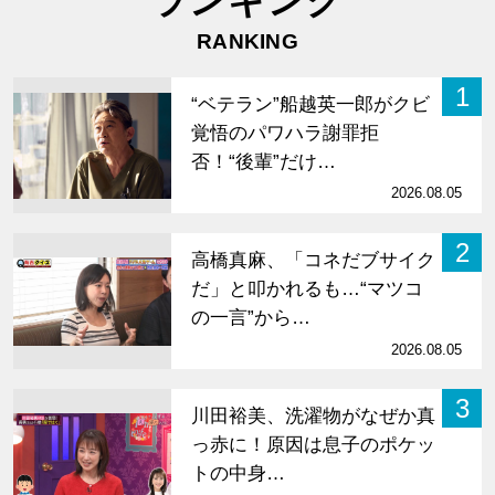
ランキング
RANKING
1
“ベテラン”船越英一郎がクビ
覚悟のパワハラ謝罪拒
否！“後輩”だけ…
2026.08.05
2
高橋真麻、「コネだブサイク
だ」と叩かれるも…“マツコ
の一言”から…
2026.08.05
3
川田裕美、洗濯物がなぜか真
っ赤に！原因は息子のポケッ
トの中身…