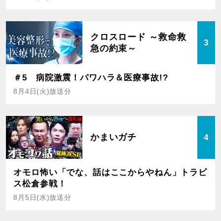
クロスロード ～救命救
3
急の約束～
＃5 病院激震！パワハラ＆医療事故!?
8月4日(火)放送分
かまいガチ
4
オモロ怖い「でな、話はここからやねん」トラビ
ス松倉参戦！
8月5日(水)放送分