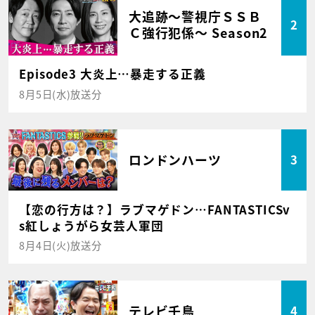
大追跡～警視庁ＳＳＢ
2
Ｃ強行犯係～ Season2
Episode3 大炎上…暴走する正義
8月5日(水)放送分
ロンドンハーツ
3
【恋の行方は？】ラブマゲドン…FANTASTICSv
s紅しょうがら女芸人軍団
8月4日(火)放送分
テレビ千鳥
4