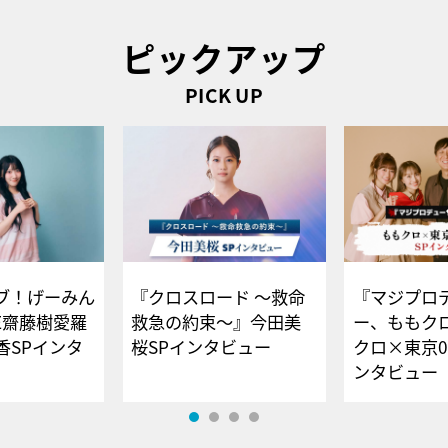
ピックアップ
PICK UP
ブ！げーみん
『クロスロード ～救命
『マジプロ
E齋藤樹愛羅
救急の約束～』今田美
ー、ももク
香SPインタ
桜SPインタビュー
クロ×東京0
ンタビュー