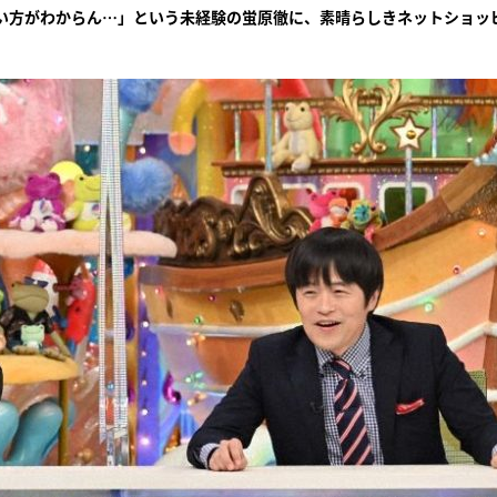
い方がわからん…」という未経験の蛍原徹に、素晴らしきネットショッ
『アイ＝ラブ！げーみん
E齋藤樹愛羅＆佐々木舞
ビュー