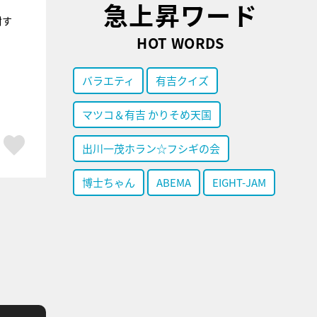
急上昇ワード
封す
HOT WORDS
バラエティ
有吉クイズ
マツコ＆有吉 かりそめ天国
ア
はてブ
スキボタン
出川一茂ホラン☆フシギの会
博士ちゃん
ABEMA
EIGHT-JAM