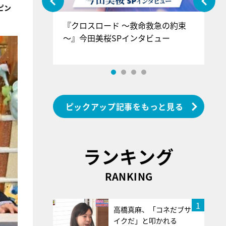
ピン
ぐ』＝LOV
『クロスロード ～救命救急の約束
『
香SPインタ
～』今田美桜SPインタビュー
ロ
ン
ピックアップ記事をもっと見る
ランキング
RANKING
1
高橋真麻、「コネだブサ
イクだ」と叩かれる