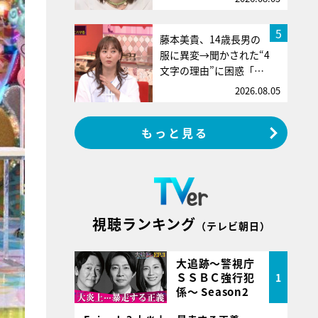
5
藤本美貴、14歳長男の
服に異変→聞かされた“4
文字の理由”に困惑「…
2026.08.05
もっと見る
視聴ランキング
（テレビ朝日）
大追跡～警視庁
ＳＳＢＣ強行犯
1
係～ Season2