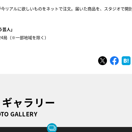
が今リアルに欲しいものをネットで注文。届いた商品を、スタジオで開
う芸人」
系24局（※一部地域を除く）
ツイート
シェ
トギャラリー
TO GALLERY