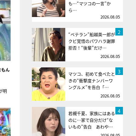
も…“マツコの一言”か
ら…
2026.08.05
2
“ベテラン”船越英一郎が
クビ覚悟のパワハラ謝罪
拒否！“後輩”だけ…
2026.08.05
なもん
3
マツコ、初めて食べたと
きの“衝撃度ナンバーワ
ングルメ”を告白「…
が明
2026.08.05
4
若槻千夏、家族にはある
のに…家で自分だけ“な
いもの”告白 あわや…
2026.08.05