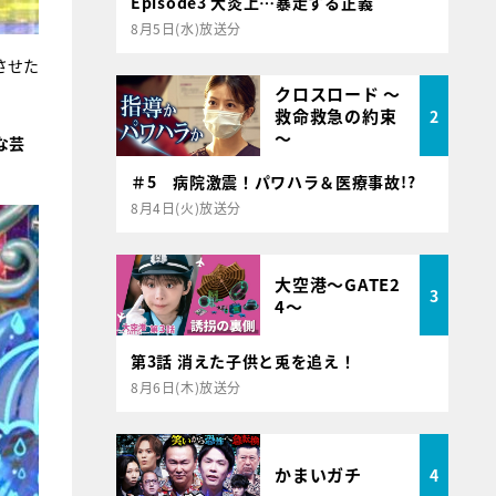
Episode3 大炎上…暴走する正義
8月5日(水)放送分
させた
クロスロード ～
救命救急の約束
2
～
な芸
＃5 病院激震！パワハラ＆医療事故!?
8月4日(火)放送分
大空港～GATE2
3
4～
第3話 消えた子供と兎を追え！
8月6日(木)放送分
かまいガチ
4