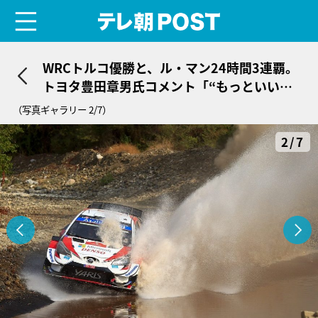
menu
テレ朝POST
WRCトルコ優勝と、ル・マン24時間3連覇。
トヨタ豊田章男氏コメント「“もっといいク
ルマづくりの戦い”を」
（写真ギャラリー 2/7）
2/7