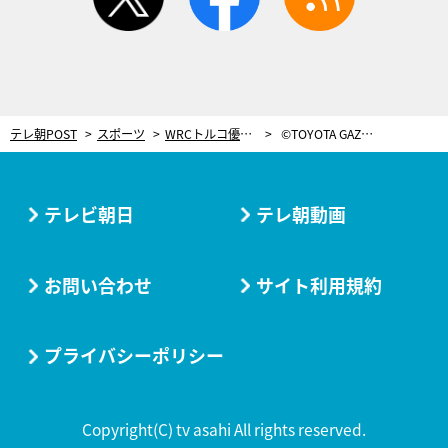
テレ朝POST
スポーツ
WRCトルコ優勝と、ル・マン24時間3連覇。トヨタ豊田章男氏コメント「“もっといいクルマづくりの戦い”を」
©TOYOTA GAZOO Racing
テレビ朝日
テレ朝動画
お問い合わせ
サイト利用規約
プライバシーポリシー
Copyright(C) tv asahi All rights reserved.