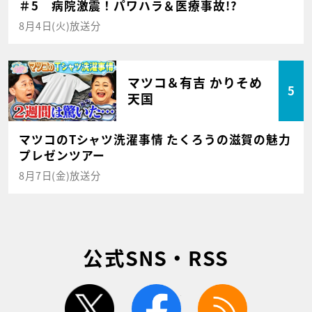
＃5 病院激震！パワハラ＆医療事故!?
8月4日(火)放送分
マツコ＆有吉 かりそめ
5
天国
マツコのTシャツ洗濯事情 たくろうの滋賀の魅力
プレゼンツアー
8月7日(金)放送分
公式SNS・RSS
twitter
facebook
rss