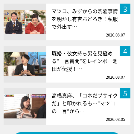
3
マツコ、みずからの洗濯事情
を明かし有吉おどろき！私服
で外出す…
2026.08.07
4
既婚・彼女持ち男を見極め
る“一言質問”をレインボー池
田が伝授！…
2026.08.07
5
高橋真麻、「コネだブサイク
だ」と叩かれるも…“マツコ
の一言”から…
2026.08.05