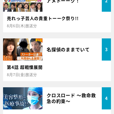
アメトーーク！
2
売れっ子芸人の貴重トーーク祭り!!
8月6日(木)放送分
名探偵のままでいて
3
第4話 超戦慄展開
8月7日(金)放送分
クロスロード ～救命救
4
急の約束～