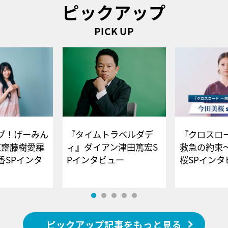
ピックアップ
PICK UP
ブ！げーみん
『タイムトラベルダデ
『クロスロー
E齋藤樹愛羅
ィ』ダイアン津田篤宏S
救急の約束
香SPインタ
Pインタビュー
桜SPイ
ピックアップ記事をもっと見る