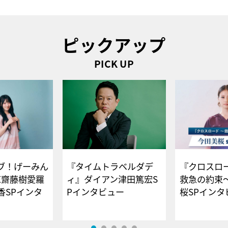
ピックアップ
PICK UP
ブ！げーみん
『タイムトラベルダデ
『クロスロー
E齋藤樹愛羅
ィ』ダイアン津田篤宏S
救急の約束
香SPインタ
Pインタビュー
桜SPイ