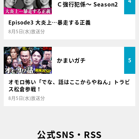
4
Ｃ強行犯係～ Season2
Episode3 大炎上…暴走する正義
8月5日(水)放送分
かまいガチ
5
オモロ怖い「でな、話はここからやねん」トラビ
ス松倉参戦！
8月5日(水)放送分
公式SNS・RSS