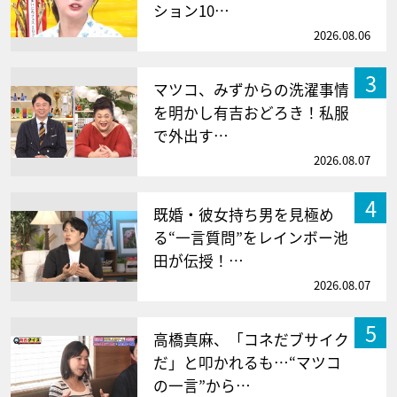
ション10…
2026.08.06
3
マツコ、みずからの洗濯事情
を明かし有吉おどろき！私服
で外出す…
2026.08.07
4
既婚・彼女持ち男を見極め
る“一言質問”をレインボー池
田が伝授！…
2026.08.07
5
高橋真麻、「コネだブサイク
だ」と叩かれるも…“マツコ
の一言”から…