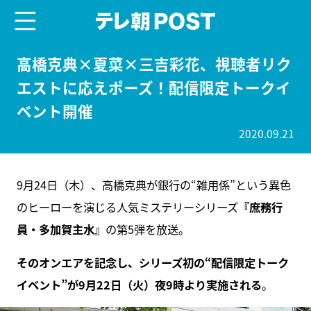
menu
テレ朝POST
高橋克典×夏菜×三吉彩花、視聴者リク
エストに応えポーズ！配信限定トークイ
ベント開催
2020.09.21
9月24日（木）、高橋克典が銀行の“雑用係”という異色
のヒーローを演じる人気ミステリーシリーズ
『庶務行
員・多加賀主水』
の第5弾を放送。
そのオンエアを記念し、シリーズ初の“配信限定トーク
イベント”が9月22日（火）夜9時より実施される
。