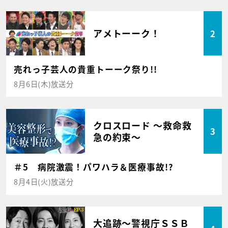
アメトーーク！
2
売れっ子芸人の貴重トーーク祭り!!
8月6日(木)放送分
クロスロード ～救命救
3
急の約束～
＃5 病院激震！パワハラ＆医療事故!?
8月4日(火)放送分
大追跡～警視庁ＳＳＢ