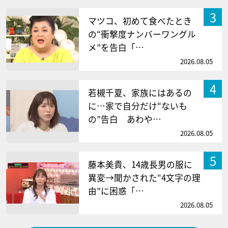
3
マツコ、初めて食べたとき
の“衝撃度ナンバーワングル
メ”を告白「…
2026.08.05
4
若槻千夏、家族にはあるの
に…家で自分だけ“ないも
の”告白 あわや…
2026.08.05
5
藤本美貴、14歳長男の服に
異変→聞かされた“4文字の理
由”に困惑「…
2026.08.05