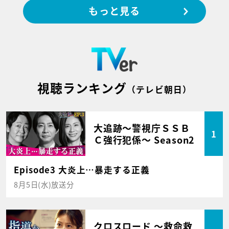
もっと見る
視聴ランキング
（テレビ朝日）
大追跡～警視庁ＳＳＢ
1
Ｃ強行犯係～ Season2
Episode3 大炎上…暴走する正義
8月5日(水)放送分
クロスロード ～救命救