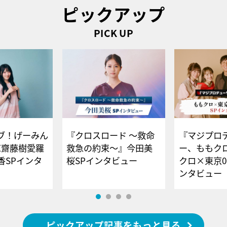
ピックアップ
PICK UP
ブ！げーみん
『クロスロード ～救命
『マジプロ
E齋藤樹愛羅
救急の約束～』今田美
ー、ももク
香SPインタ
桜SPインタビュー
クロ×東京0
ンタビュー
ピックアップ記事をもっと見る