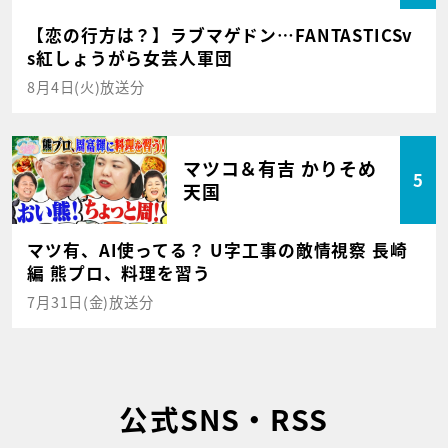
【恋の行方は？】ラブマゲドン…FANTASTICSv
s紅しょうがら女芸人軍団
8月4日(火)放送分
マツコ＆有吉 かりそめ
5
天国
マツ有、AI使ってる？ U字工事の敵情視察 長崎
編 熊プロ、料理を習う
7月31日(金)放送分
公式SNS・RSS