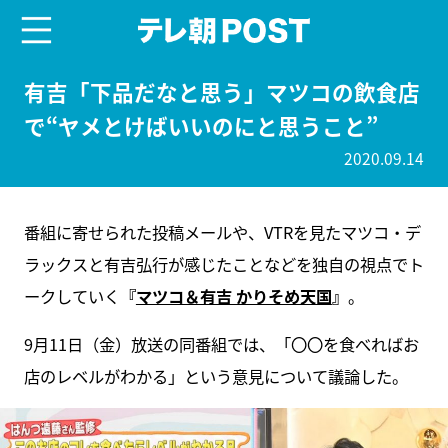
menu
テレ朝POST
有吉「下品だなと思う」マツコの飲食店
で“ヤメとけばいいのにと思うこと”
2020.09.14
番組に寄せられた投稿メールや、VTRを見たマツコ・デ
ラックスと有吉弘行が感じたことなどを独自の視点でト
ークしていく
『
マツコ＆有吉 かりそめ天国
』
。
9月11日（金）放送の同番組では、「〇〇を食べればお
店のレベルがわかる」という意見について議論した。