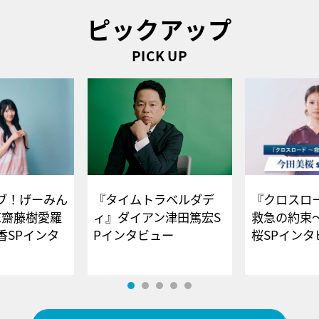
ピックアップ
PICK UP
ブ！げーみん
『タイムトラベルダデ
『クロスロー
E齋藤樹愛羅
ィ』ダイアン津田篤宏S
救急の約束
香SPインタ
Pインタビュー
桜SPイ