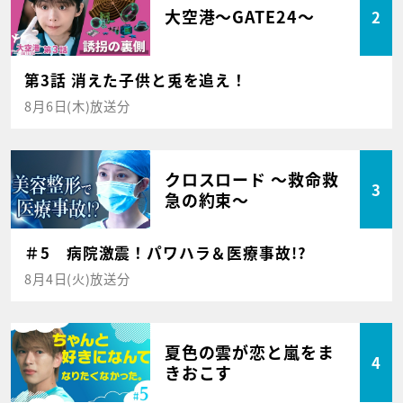
大空港～GATE24～
2
第3話 消えた子供と兎を追え！
8月6日(木)放送分
クロスロード ～救命救
3
急の約束～
＃5 病院激震！パワハラ＆医療事故!?
8月4日(火)放送分
夏色の雲が恋と嵐をま
4
きおこす