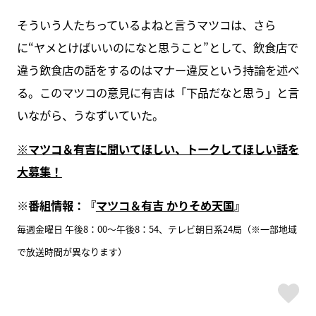
そういう人たちっているよねと言うマツコは、さら
に“ヤメとけばいいのになと思うこと”として、飲食店で
違う飲食店の話をするのはマナー違反という持論を述べ
る。このマツコの意見に有吉は「下品だなと思う」と言
いながら、うなずいていた。
※マツコ＆有吉に聞いてほしい、トークしてほしい話を
大募集！
※番組情報：『
マツコ＆有吉 かりそめ天国
』
毎週金曜日 午後8：00～午後8：54、テレビ朝日系24局（※一部地域
で放送時間が異なります）
ス