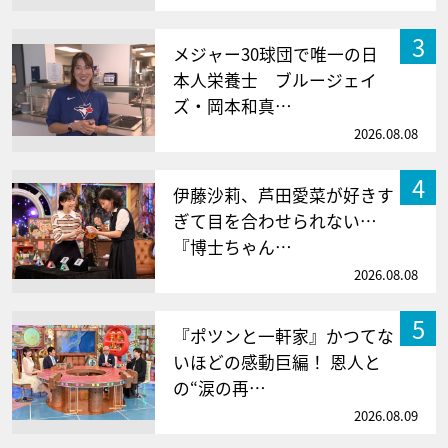
3
メジャー30球団で唯一の日
本人栄養士 ブルージェイ
ズ・岡本和真…
2026.08.08
4
伊藤沙莉、芦田愛菜が好きす
ぎて目を合わせられない…
『博士ちゃん…
2026.08.08
5
『ポツンと一軒家』かつてな
いほどの感動巨編！ 恩人と
の“涙の再…
2026.08.09