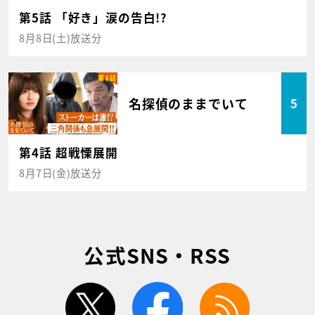
第5話 「好き」涙の告白!?
8月8日(土)放送分
名探偵のままでいて
5
第4話 超戦慄展開
8月7日(金)放送分
公式SNS・RSS
twitter
facebook
rss