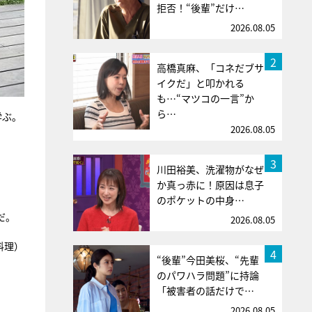
拒否！“後輩”だけ…
2026.08.05
2
高橋真麻、「コネだブサ
イクだ」と叩かれる
も…“マツコの一言”か
ら…
学ぶ。
2026.08.05
3
川田裕美、洗濯物がなぜ
か真っ赤に！原因は息子
のポケットの中身…
だ。
2026.08.05
料理）
4
“後輩”今田美桜、“先輩
のパワハラ問題”に持論
「被害者の話だけで…
2026.08.05