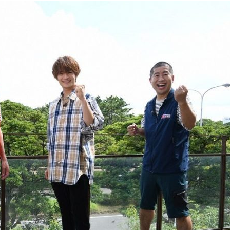
『アイ＝ラブ！げーみん
E齋藤樹愛羅＆佐々木舞
ビュー