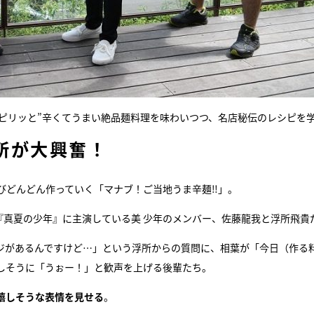
“ピリッと”辛くてうまい絶品麺料理を味わいつつ、名店秘伝のレシピを
所が大興奮！
びどんどん作っていく「マナブ！ご当地うま辛麺‼」。
『真夏の少年』に主演している美 少年のメンバー、佐藤龍我と浮所飛貴
ジがあるんですけど…」という浮所からの質問に、相葉が「今日（作る
しそうに「うぉー！」と歓声を上げる後輩たち。
嬉しそうな表情を見せる
。