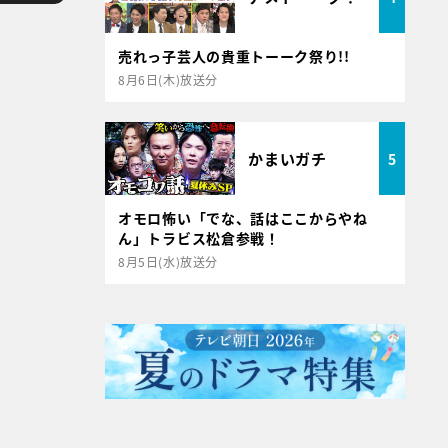
売れっ子芸人の貴重トーーク祭り!!
8月6日(木)放送分
かまいガチ
5
オモロ怖い「でな、話はここからやね
ん」トラビス松倉参戦！
8月5日(水)放送分