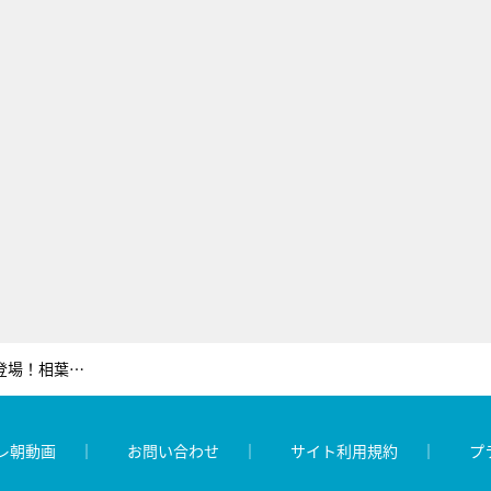
『相葉マナブ』に美 少年メンバー登場！相葉雅紀、思いがけず後輩に“感動的アドバイス”
レ朝動画
お問い合わせ
サイト利用規約
プ