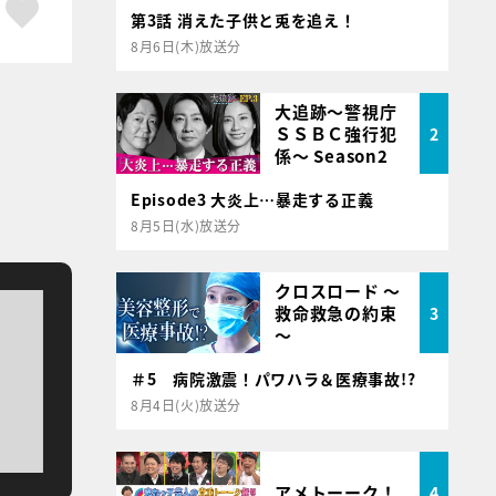
ア
はてブ
スキボタン
第3話 消えた子供と兎を追え！
8月6日(木)放送分
大追跡～警視庁
ＳＳＢＣ強行犯
2
係～ Season2
Episode3 大炎上…暴走する正義
8月5日(水)放送分
クロスロード ～
救命救急の約束
3
～
＃5 病院激震！パワハラ＆医療事故!?
8月4日(火)放送分
アメトーーク！
4