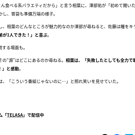
とん食べる系バラエティだから」と言う相葉に、澤部佑が「初めて聞い
かし、胃袋も準備万端の様子。
し、相葉のどんなところが魅力的なのか澤部が尋ねると、佐藤は瞳をキ
弟が1人できた！」と喜ぶ
。
問する場面も。
の“源”はどこにあるのか尋ねる。
相葉は、「失敗したとしても全力で
！」と感動
。
は、「こういう番組じゃないのに…」と照れ笑いを見せていた。
ム「
TELASA
」で配信中