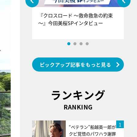
ぐ』＝LOV
『クロスロード ～救命救急の約束
『
香SPインタ
～』今田美桜SPインタビュー
ロ
ン
ピックアップ記事をもっと見る
ランキング
RANKING
1
“ベテラン”船越英一郎が
クビ覚悟のパワハラ謝罪