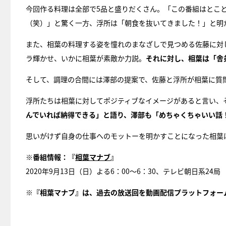
今回作る料理は全部で5品と盛りだくさん。「この番組はとこ
（笑）」と驚く一方、浮所は「朝食を抜いてきました！」と明
また、相葉の料理する姿を憧れのまなざしで見つめる佐藤に対
ラ輝かせ、いかに相葉が素敵か力説。
それに対し、相葉は「舎
そして、調理の合間には澤部の提案で、佐藤と浮所が相葉に質
浮所たちは相葉に対してポジティブなイメージがあると言い、そ
んでいれば納得できる」と語り、澤部も「めちゃくちゃいい話
思いがけず自身の仕事へのモットーを明かすことになった相葉
※番組情報：『
相葉マナブ
』
2020年9月13日（日）よる6：00～6：30、テレビ朝日系24局
※『相葉マナブ』は、過去の放送回を動画配信プラットフォー