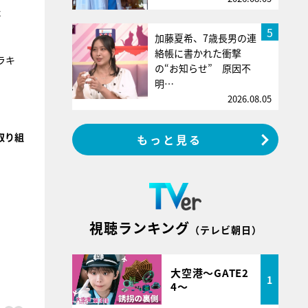
た
5
加藤夏希、7歳長男の連
絡帳に書かれた衝撃
ラキ
の“お知らせ” 原因不
明…
2026.08.05
取り組
もっと見る
視聴ランキング
（テレビ朝日）
大空港～GATE2
1
4～