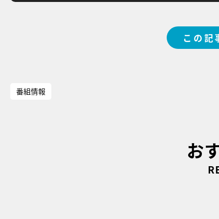
この記
番組情報
お
R