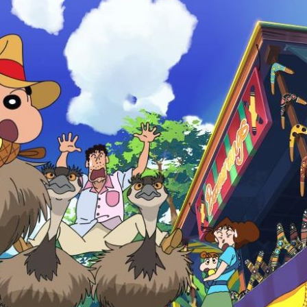
『アイ＝ラブ！げーみん
E齋藤樹愛羅＆佐々木舞
ビュー