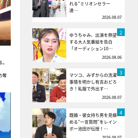
れる“ミリオンセラー
達…
2026.08.07
2
ゆうちゃみ、出演を熱望
する大人気番組を告白
「オーディション10…
2026.08.06
る。
3
マツコ、みずからの洗濯
の奪
事情を明かし有吉おどろ
き！私服で外出す…
2026.08.07
4
既婚・彼女持ち男を見極
める“一言質問”をレイン
ボー池田が伝授！…
2026.08.07