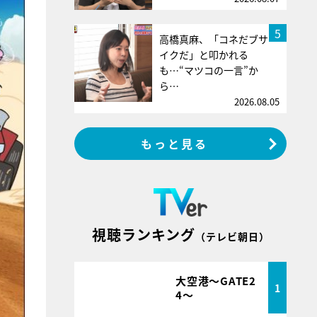
5
高橋真麻、「コネだブサ
イクだ」と叩かれる
も…“マツコの一言”か
ら…
2026.08.05
もっと見る
視聴ランキング
（テレビ朝日）
大空港～GATE2
1
4～