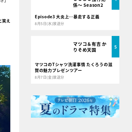
好き」
係～ Season2
Episode3 大炎上…暴走する正義
と笑え
8月5日(水)放送分
マツコ＆有吉 か
5
りそめ天国
マツコのTシャツ洗濯事情 たくろうの滋
賀の魅力プレゼンツアー
8月7日(金)放送分