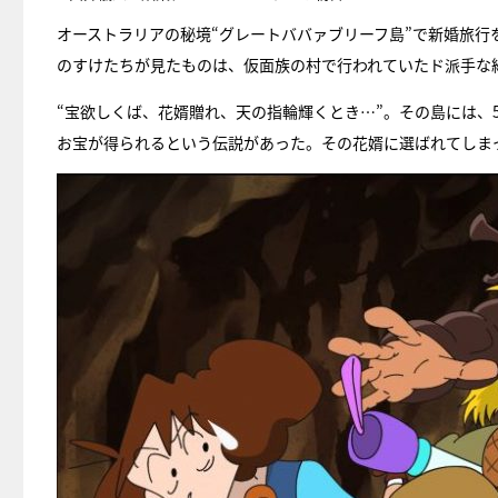
オーストラリアの秘境“グレートババァブリーフ島”で新婚旅
のすけたちが見たものは、仮面族の村で行われていたド派手な
“宝欲しくば、花婿贈れ、天の指輪輝くとき…”。その島には、
お宝が得られるという伝説があった。その花婿に選ばれてしま