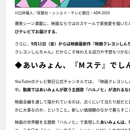
©臼井儀人／双葉社・シンエイ・テレビ朝日・ADK 2019
爆笑シーン満載に、映画ならではのスケールで家族愛を描いた本
びテレビでお届けする
。
さらに、
9月11日（金）からは映画最新作『映画クレヨンしん
クレヨンしんちゃん』だからこそ味わえる迫力や予想もつかない
◆あいみょん、『Mステ』でし
YouTubeのテレビ朝日公式チャンネルでは、『映画クレヨン
中。
動画ではあいみょんが歌う主題歌『ハルノヒ』が流れるな
映画全編を通して描かれているのは、近くにいて当たり前だと
かに大事なのか、ということ。新しい価値観のなかで暮らすこ
映画の世界観を主題歌『ハルノヒ』で表現した
あいみょんは、