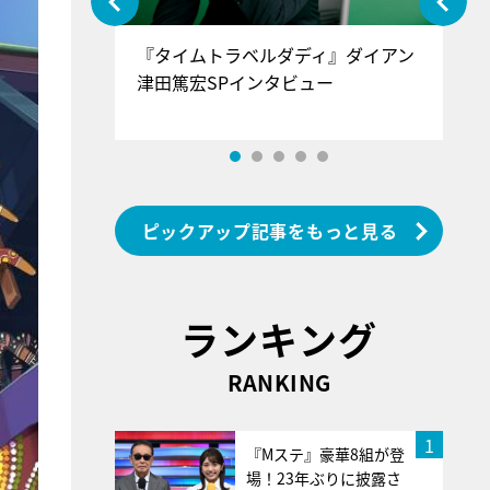
ぐ』＝LOV
『タイムトラベルダディ』ダイアン
『
香SPインタ
津田篤宏SPインタビュー
～
ピックアップ記事をもっと見る
ランキング
RANKING
1
『Mステ』豪華8組が登
場！23年ぶりに披露さ