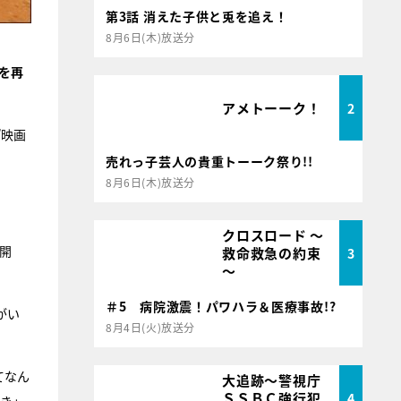
第3話 消えた子供と兎を追え！
8月6日(木)放送分
を再
アメトーーク！
2
『映画
売れっ子芸人の貴重トーーク祭り!!
8月6日(木)放送分
クロスロード ～
開
救命救急の約束
3
～
＃5 病院激震！パワハラ＆医療事故!?
がい
8月4日(火)放送分
てなん
大追跡～警視庁
ＳＳＢＣ強行犯
4