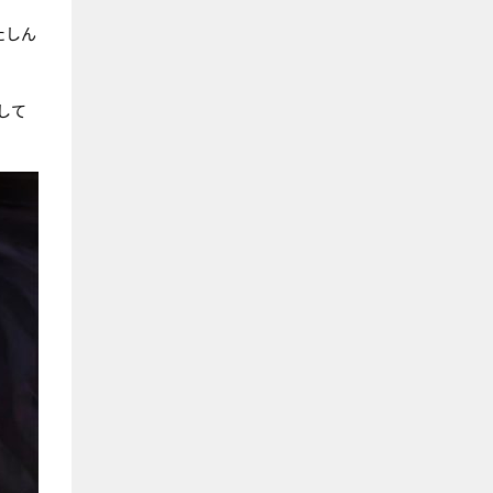
たしん
して