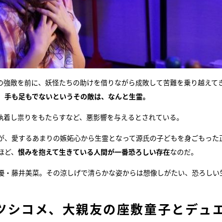
の強敵を前に、妖怪たちの助けを借りながら成敗して苦難を乗り越えて
、手も足もでないというその敵は、なんと生霊。
執着し祟りをもたらすなど、悪影響を与えるとされている。
が、愛するあまりの嫉妬心から生霊となって源氏の子どもを身ごもった
ほど、
恨みを抱えて生きている人間が一番恐ろしい存在
なのだ。
優・藤井美菜。その涼しげで清らかな姿からは想像しがたい、恐ろしい
ツシコメ、大親友の座敷童子とデュ