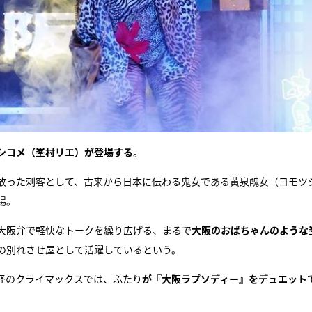
シコメ（峯村リエ）が登場する
。
放った刺客として、古来から日本に伝わる鬼女である黄泉醜女（ヨモツ
場。
大阪弁で軽快なトークを繰り広げる、まるで
大阪のおばちゃんのような
の別れさせ屋として活躍しているという。
怪のクライマックスでは、ふたり
が『大阪ラプソディー』をデュエット