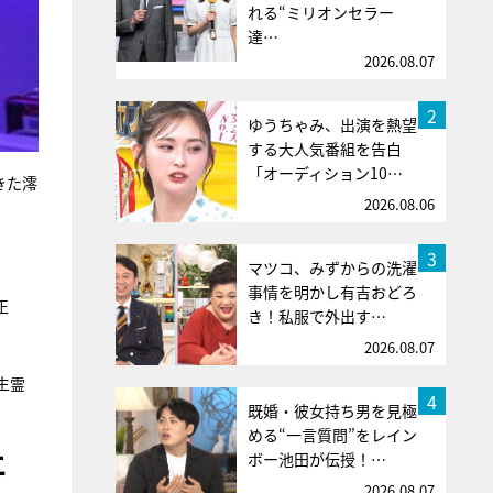
れる“ミリオンセラー
達…
2026.08.07
2
ゆうちゃみ、出演を熱望
する大人気番組を告白
「オーディション10…
きた澪
2026.08.06
3
マツコ、みずからの洗濯
事情を明かし有吉おどろ
正
き！私服で外出す…
2026.08.07
生霊
4
既婚・彼女持ち男を見極
める“一言質問”をレイン
エ
ボー池田が伝授！…
2026.08.07