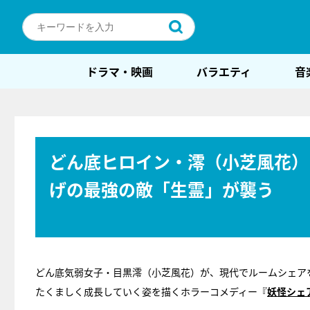
ドラマ・映画
バラエティ
音
どん底ヒロイン・澪（小芝風花）
げの最強の敵「生霊」が襲う
どん底気弱女子・目黒澪（小芝風花）が、現代でルームシェア
たくましく成長していく姿を描くホラーコメディー『
妖怪シェ