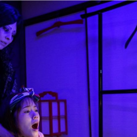
『アイ＝ラブ！げーみん
E齋藤樹愛羅＆佐々木舞
ビュー