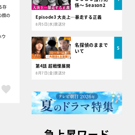
係～ Season2
る存
の顔の
Episode3 大炎上…暴走する正義
8月5日(水)放送分
ハウ
名探偵のままで
5
いて
第4話 超戦慄展開
8月7日(金)放送分
ア
はてブ
スキボタン
急上昇ワード