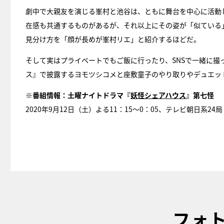
劇中で大親友を演じる峯村と池谷は、ともに舞台を中心に活動
在感も共通するものがあるが、それ以上にその姿が「似ている
見分け方を「顔が長めが峯村リエ」と紹介するほどだ。
そして実はプライベートでもご飯に行ったり、SNSで一緒に
ス』で披露するヨモツシコメと座敷童子のやり取りやデュエッ
※番組情報：土曜ナイトドラマ『
妖怪シェアハウス
』第七怪
2020年9月12日（土）よる11：15～0：05、テレビ朝日系24局
フォ