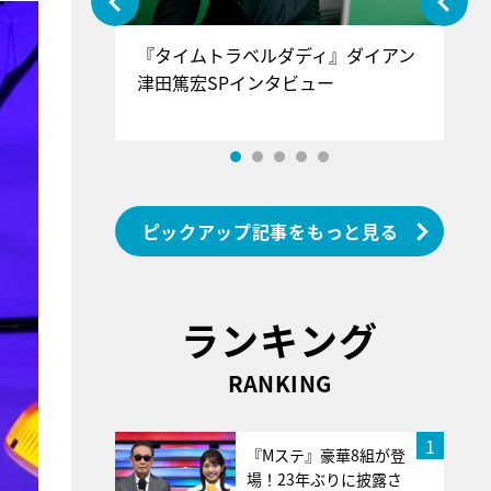
ぐ』＝LOV
『タイムトラベルダディ』ダイアン
『
香SPインタ
津田篤宏SPインタビュー
～
ピックアップ記事をもっと見る
ランキング
RANKING
1
『Mステ』豪華8組が登
場！23年ぶりに披露さ