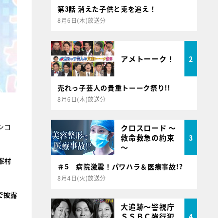
第3話 消えた子供と兎を追え！
8月6日(木)放送分
アメトーーク！
2
売れっ子芸人の貴重トーーク祭り!!
8月6日(木)放送分
シコ
クロスロード ～
救命救急の約束
3
～
峯村
＃5 病院激震！パワハラ＆医療事故!?
8月4日(火)放送分
で披露
大追跡～警視庁
ＳＳＢＣ強行犯
4