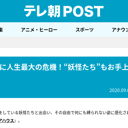
テレ
楽
アニメ・ヒーロー
スポーツ
アナウ
に人生最大の危機！“妖怪たち”もお手
2020.09.
をしている妖怪たちと出会い、その自由で何にも縛られない姿に感化さ
アハウス
』。