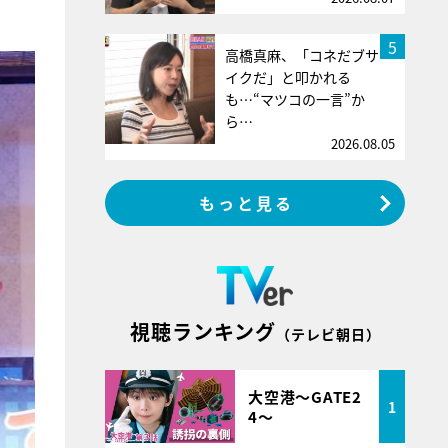
5
高橋真麻、「コネだブサ
イクだ」と叩かれる
も…“マツコの一言”か
ら…
2026.08.05
もっと見る
視聴ランキング
（テレビ朝日）
大空港～GATE2
1
4～