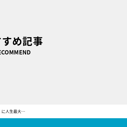
すすめ記事
ECOMMEND
どん底ヒロイン・澪（小芝風花）に人生最大の危機！“妖怪たち”もお手上げの最強の敵「生霊」が襲う