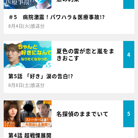
＃5 病院激震！パワハラ＆医療事故!?
8月4日(火)放送分
夏色の雲が恋と嵐をま
4
きおこす
第5話 「好き」涙の告白!?
8月8日(土)放送分
名探偵のままでいて
5
第4話 超戦慄展開