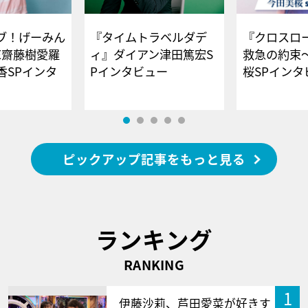
ブ！げーみん
『タイムトラベルダデ
『クロスロー
E齋藤樹愛羅
ィ』ダイアン津田篤宏S
救急の約束
香SPインタ
Pインタビュー
桜SPイ
ピックアップ記事をもっと見る
ランキング
RANKING
1
伊藤沙莉、芦田愛菜が好きす