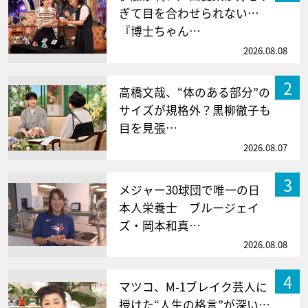
ぎて目を合わせられない…
『博士ちゃん…
2026.08.08
2
高橋文哉、“体のある部分”の
サイズが規格外？黒柳徹子も
目を見張…
2026.08.07
3
メジャー30球団で唯一の日
本人栄養士 ブルージェイ
ズ・岡本和真…
2026.08.08
4
マツコ、M-1ブレイク芸人に
授けた“人生の格言”が深い…