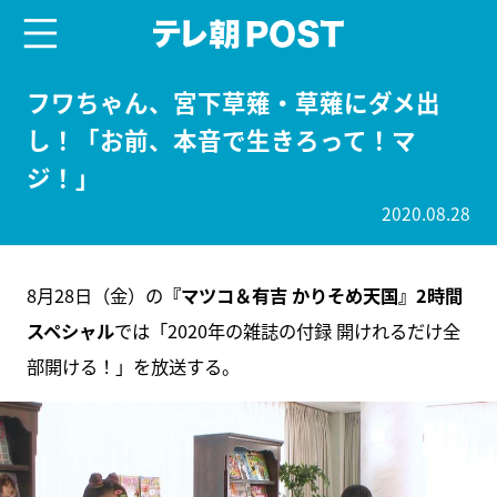
menu
テレ朝POST
フワちゃん、宮下草薙・草薙にダメ出
し！「お前、本音で生きろって！マ
ジ！」
2020.08.28
8月28日（金）の
『マツコ＆有吉 かりそめ天国』2時間
スペシャル
では「2020年の雑誌の付録 開けれるだけ全
部開ける！」を放送する。