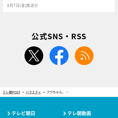
8月7日(金)放送分
公式SNS・RSS
twitter
facebook
rss
テレ朝POST
バラエティ
フワちゃん、宮下草薙・草薙にダメ出し！「お前、本音で生きろって！マジ！」
テレビ朝日
テレ朝動画