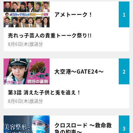
アメトーーク！
1
売れっ子芸人の貴重トーーク祭り!!
8月6日(木)放送分
大空港～GATE24～
2
第3話 消えた子供と兎を追え！
8月6日(木)放送分
クロスロード ～救命救
3
急の約束～