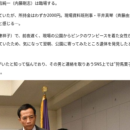
岩純一（内藤剛志）は臨場する。
いたが、所持金はわずか2000円。現場資料班刑事・平井真琴（斉藤由
と感じる…。
津祥子）で、前夜遅く、現場の公園からピンクのワンピースを着た女性
ていたため、気になって翌朝、公園に寄ってみたところ遺体を発見した
がいたと知って悩んでおり、その男と連絡を取りあうSNS上では“狩馬栗
た。