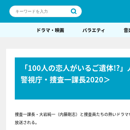
ドラマ・映画
バラエティ
音
「100人の恋人がいるご遺体!?
警視庁・捜査一課長2020＞
捜査一課長・大岩純一（内藤剛志）と捜査員たちの熱いドラマ
放送される。