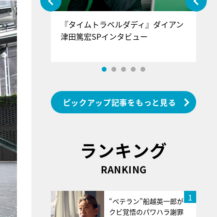
ぐ』＝LOV
『タイムトラベルダディ』ダイアン
『
香SPインタ
津田篤宏SPインタビュー
～
ピックアップ記事をもっと見る
ランキング
RANKING
1
“ベテラン”船越英一郎が
クビ覚悟のパワハラ謝罪