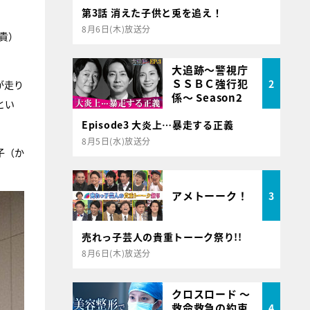
第3話 消えた子供と兎を追え！
8月6日(木)放送分
貴）
大追跡～警視庁
ＳＳＢＣ強行犯
2
が走り
係～ Season2
とい
Episode3 大炎上…暴走する正義
8月5日(水)放送分
子（か
アメトーーク！
3
売れっ子芸人の貴重トーーク祭り!!
8月6日(木)放送分
クロスロード ～
救命救急の約束
4