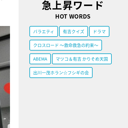
急上昇ワード
HOT WORDS
バラエティ
有吉クイズ
ドラマ
クロスロード ～救命救急の約束～
ABEMA
マツコ＆有吉 かりそめ天国
出川一茂ホラン☆フシギの会