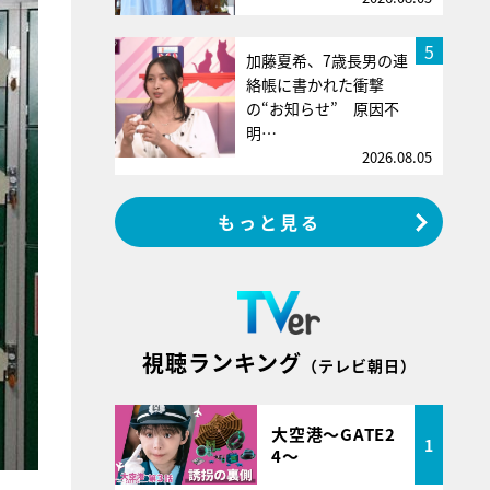
5
加藤夏希、7歳長男の連
絡帳に書かれた衝撃
の“お知らせ” 原因不
明…
2026.08.05
もっと見る
視聴ランキング
（テレビ朝日）
大空港～GATE2
1
4～