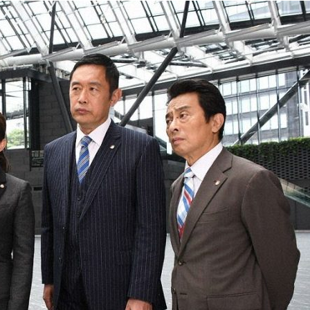
『アイ＝ラブ！げーみん
E齋藤樹愛羅＆佐々木舞
ビュー