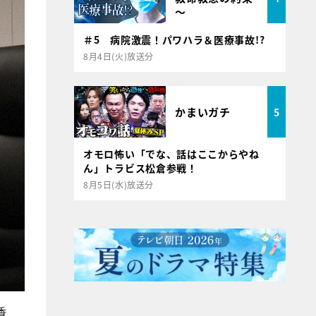
～
＃5 病院激震！パワハラ＆医療事故!?
8月4日(火)放送分
かまいガチ
5
オモロ怖い「でな、話はここからやね
ん」トラビス松倉参戦！
8月5日(水)放送分
香