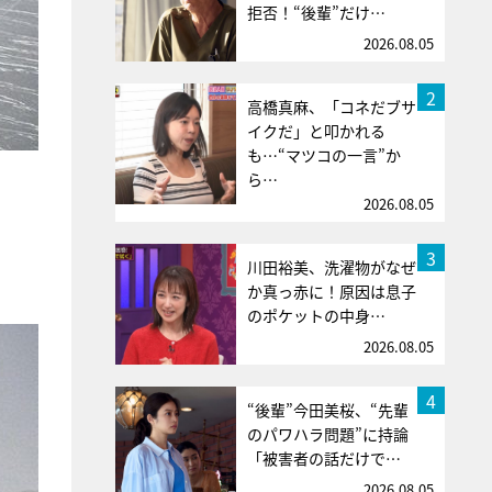
拒否！“後輩”だけ…
2026.08.05
2
高橋真麻、「コネだブサ
イクだ」と叩かれる
も…“マツコの一言”か
ら…
2026.08.05
3
川田裕美、洗濯物がなぜ
か真っ赤に！原因は息子
のポケットの中身…
2026.08.05
4
“後輩”今田美桜、“先輩
のパワハラ問題”に持論
「被害者の話だけで…
2026.08.05