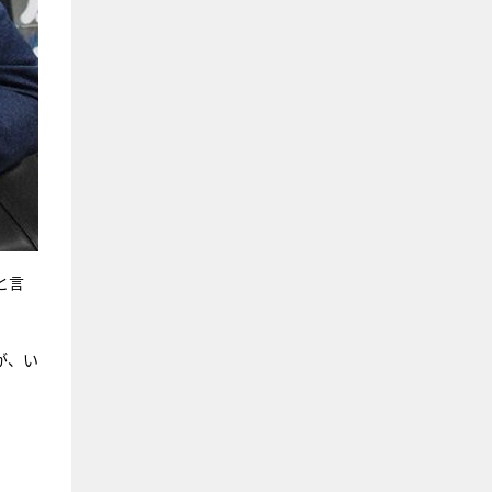
と言
が、い