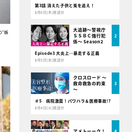
第3話 消えた子供と兎を追え！
8月6日(木)放送分
大追跡～警視庁
の“嫉
ＳＳＢＣ強行犯
2
係～ Season2
Episode3 大炎上…暴走する正義
8月5日(水)放送分
クロスロード ～
救命救急の約束
3
～
＃5 病院激震！パワハラ＆医療事故!?
8月4日(火)放送分
アメトーーク！
4