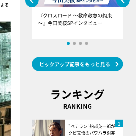
による
ぐ』＝LOV
『クロスロード ～救命救急の約束
『
香SPインタ
～』今田美桜SPインタビュー
ロ
ン
ピックアップ記事をもっと見る
ランキング
RANKING
1
“ベテラン”船越英一郎が
クビ覚悟のパワハラ謝罪