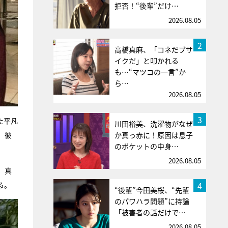
拒否！“後輩”だけ…
2026.08.05
2
高橋真麻、「コネだブサ
イクだ」と叩かれる
も…“マツコの一言”か
ら…
2026.08.05
3
た平凡
川田裕美、洗濯物がなぜ
、彼
か真っ赤に！原因は息子
のポケットの中身…
2026.08.05
。真
4
る。
“後輩”今田美桜、“先輩
のパワハラ問題”に持論
「被害者の話だけで…
2026.08.05