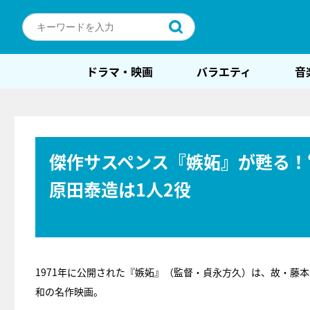
ドラマ・映画
バラエティ
音
傑作サスペンス『嫉妬』が甦る！
原田泰造は1人2役
1971年に公開された『嫉妬』（監督・貞永方久）は、故・藤
和の名作映画。