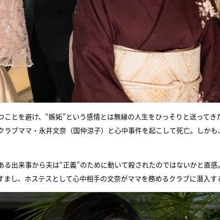
つことを避け、“嫉妬”という感情とは無縁の人生をひっそりと送ってき
クラブママ・永井文奈（国仲涼子）と心中事件を起こして死亡。しかも
ある出来事から夫は“正義”のために動いて殺されたのではないかと直感
すまし、ホステスとして心中相手の文奈がママを務めるクラブに潜入す