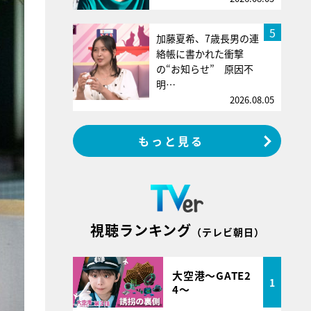
5
加藤夏希、7歳長男の連
絡帳に書かれた衝撃
の“お知らせ” 原因不
明…
2026.08.05
もっと見る
視聴ランキング
（テレビ朝日）
大空港～GATE2
1
4～