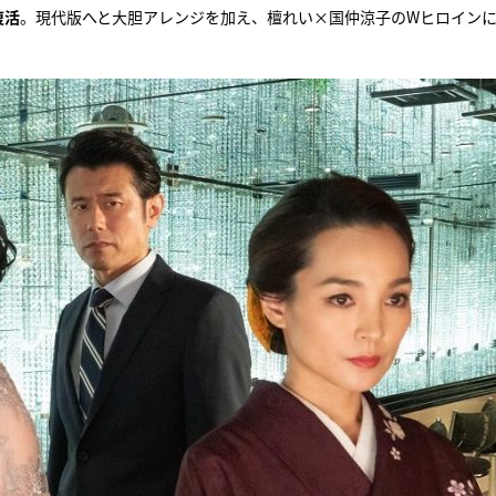
復活
。現代版へと大胆アレンジを加え、檀れい×国仲涼子のWヒロイン
『アイ＝ラブ！げーみん
E齋藤樹愛羅＆佐々木舞
ビュー