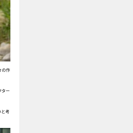
々の作
クター
いと考