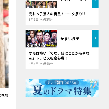
売れっ子芸人の貴重トーーク祭り!!
8月6日(木)放送分
かまいガチ
5
オモロ怖い「でな、話はここからやね
ん」トラビス松倉参戦！
8月5日(水)放送分
姿を檀