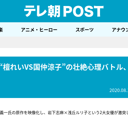
テレ
楽
アニメ・ヒーロー
スポーツ
アナウ
“檀れいVS国仲涼子”の壮絶心理バトル
2020.08.
本義一氏の原作を映像化し、岩下志麻×浅丘ルリ子という2大女優が激突