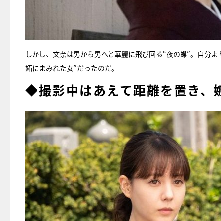
しかし、文奈は男から男へと華麗に飛び回る“夜の蝶”。自分よ
妬にまみれた女”だったのだ。
◆撮影中はあえて距離を置き、