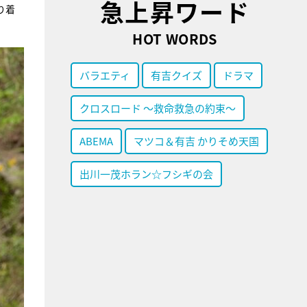
急上昇ワード
り着
HOT WORDS
バラエティ
有吉クイズ
ドラマ
クロスロード ～救命救急の約束～
ABEMA
マツコ＆有吉 かりそめ天国
出川一茂ホラン☆フシギの会