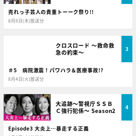
売れっ子芸人の貴重トーーク祭り!!
8月6日(木)放送分
クロスロード ～救命救
3
急の約束～
＃5 病院激震！パワハラ＆医療事故!?
8月4日(火)放送分
大追跡～警視庁ＳＳＢ
4
Ｃ強行犯係～ Season2
Episode3 大炎上…暴走する正義