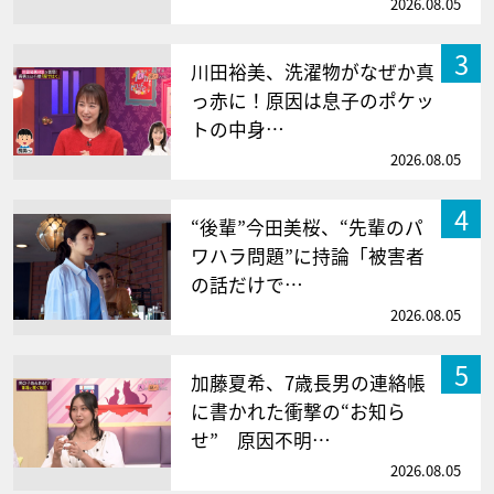
2026.08.05
3
川田裕美、洗濯物がなぜか真
っ赤に！原因は息子のポケッ
トの中身…
2026.08.05
4
“後輩”今田美桜、“先輩のパ
ワハラ問題”に持論「被害者
の話だけで…
2026.08.05
5
加藤夏希、7歳長男の連絡帳
に書かれた衝撃の“お知ら
せ” 原因不明…
2026.08.05