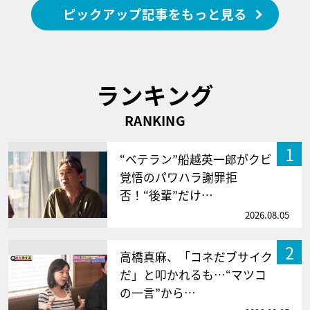
ピックアップ記事をもっと見る
ランキング
RANKING
1
“ベテラン”船越英一郎がクビ
覚悟のパワハラ謝罪拒
否！“後輩”だけ…
2026.08.05
2
高橋真麻、「コネだブサイク
だ」と叩かれるも…“マツコ
の一言”から…