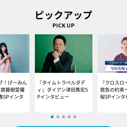
ピックアップ
PICK UP
ブ！げーみん
『タイムトラベルダデ
『クロスロー
E齋藤樹愛羅
ィ』ダイアン津田篤宏S
救急の約束
香SPインタ
Pインタビュー
桜SPイ