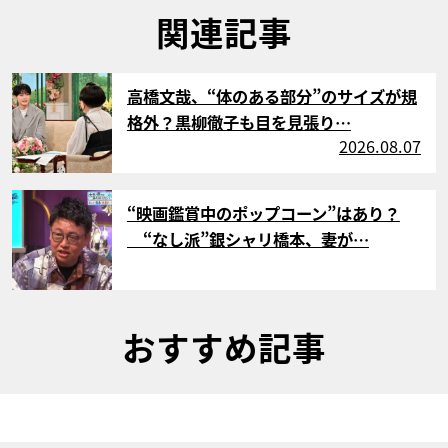
関連記事
サムネイル
高橋文哉、“体のある部分”のサイズが規
格外？黒柳徹子も目を見張り…
2026.08.07
サムネイル
“映画鑑賞中のポップコーン”はあり？
“なし派”銀シャリ橋本、妻が…
おすすめ記事