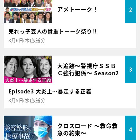
アメトーーク！
2
売れっ子芸人の貴重トーーク祭り!!
8月6日(木)放送分
大追跡～警視庁ＳＳＢ
3
Ｃ強行犯係～ Season2
Episode3 大炎上…暴走する正義
8月5日(水)放送分
クロスロード ～救命救
4
急の約束～