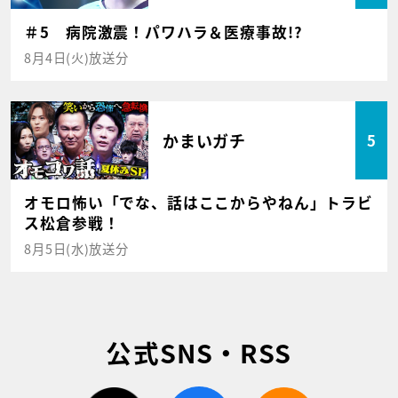
＃5 病院激震！パワハラ＆医療事故!?
8月4日(火)放送分
かまいガチ
5
オモロ怖い「でな、話はここからやねん」トラビ
ス松倉参戦！
8月5日(水)放送分
公式SNS・RSS
twitter
facebook
rss