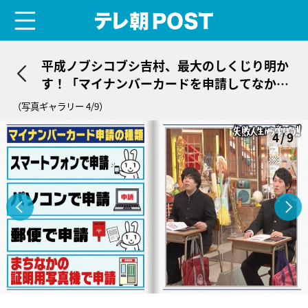
menu
テレ朝POST
平成ノブシコブシ吉村、最大のしくじり明か
す！「マイナンバーカードを申請してなかっ
た」
（写真ギャラリー 4/9）
4/9