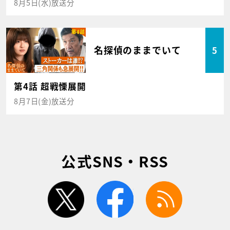
8月5日(水)放送分
名探偵のままでいて
5
第4話 超戦慄展開
8月7日(金)放送分
公式SNS・RSS
twitter
facebook
rss