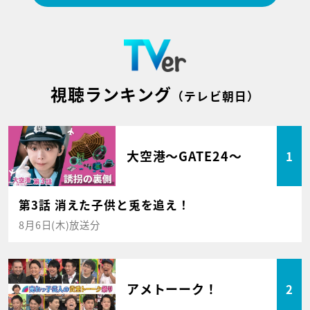
視聴ランキング
（テレビ朝日）
大空港～GATE24～
1
第3話 消えた子供と兎を追え！
8月6日(木)放送分
アメトーーク！
2