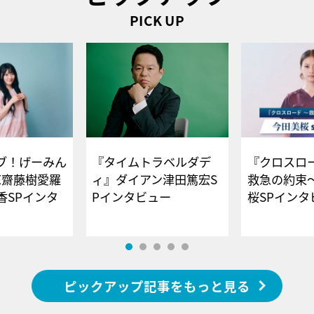
PICK UP
ブ！げーみん
『タイムトラベルダデ
『クロスロー
E齋藤樹愛羅
ィ』ダイアン津田篤宏S
救急の約束
香SPインタ
Pインタビュー
桜SPイ
ピックアップ記事をもっと見る