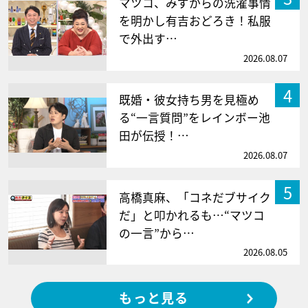
マツコ、みずからの洗濯事情
を明かし有吉おどろき！私服
で外出す…
2026.08.07
4
既婚・彼女持ち男を見極め
る“一言質問”をレインボー池
田が伝授！…
2026.08.07
5
高橋真麻、「コネだブサイク
だ」と叩かれるも…“マツコ
の一言”から…
2026.08.05
もっと見る