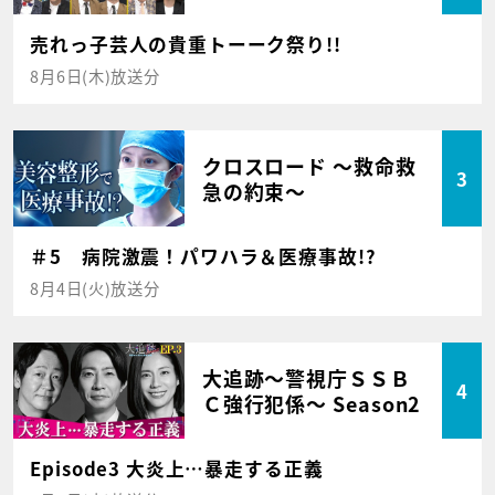
売れっ子芸人の貴重トーーク祭り!!
8月6日(木)放送分
クロスロード ～救命救
3
急の約束～
＃5 病院激震！パワハラ＆医療事故!?
8月4日(火)放送分
大追跡～警視庁ＳＳＢ
4
Ｃ強行犯係～ Season2
Episode3 大炎上…暴走する正義