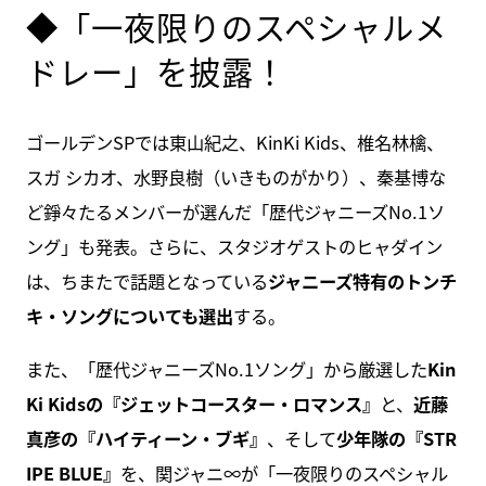
◆「一夜限りのスペシャルメ
ドレー」を披露！
ゴールデンSPでは東山紀之、KinKi Kids、椎名林檎、
スガ シカオ、水野良樹（いきものがかり）、秦基博な
ど錚々たるメンバーが選んだ「歴代ジャニーズNo.1ソ
ング」も発表。さらに、スタジオゲストのヒャダイン
は、ちまたで話題となっている
ジャニーズ特有のトンチ
キ・ソングについても選出
する。
また、「歴代ジャニーズNo.1ソング」から厳選した
Kin
Ki Kidsの『ジェットコースター・ロマンス』
と、
近藤
真彦の『ハイティーン・ブギ』
、そして
少年隊の『STR
IPE BLUE』
を、関ジャニ∞が「一夜限りのスペシャル