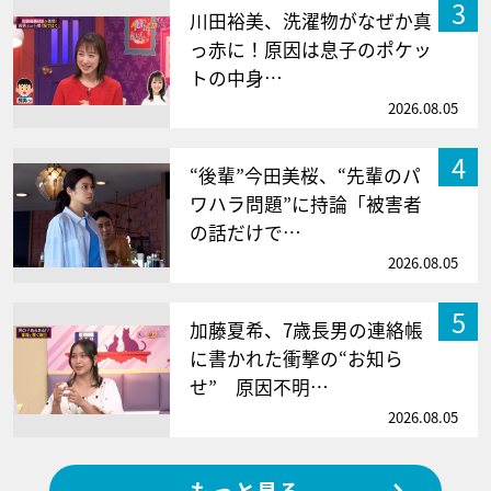
3
川田裕美、洗濯物がなぜか真
っ赤に！原因は息子のポケッ
トの中身…
2026.08.05
4
“後輩”今田美桜、“先輩のパ
ワハラ問題”に持論「被害者
の話だけで…
2026.08.05
5
加藤夏希、7歳長男の連絡帳
に書かれた衝撃の“お知ら
せ” 原因不明…
2026.08.05
もっと見る