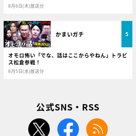
8月6日(木)放送分
かまいガチ
5
オモロ怖い「でな、話はここからやねん」トラビ
ス松倉参戦！
8月5日(水)放送分
公式SNS・RSS
twitter
facebook
rss