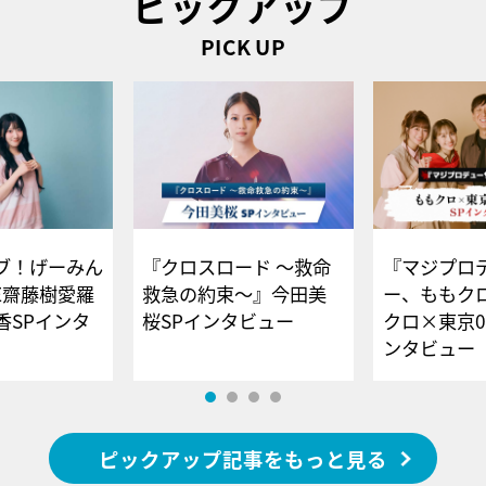
ピックアップ
PICK UP
ブ！げーみん
『クロスロード ～救命
『マジプロ
E齋藤樹愛羅
救急の約束～』今田美
ー、ももク
香SPインタ
桜SPインタビュー
クロ×東京0
ンタビュー
ピックアップ記事をもっと見る