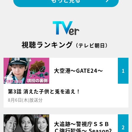
視聴ランキング
（テレビ朝日）
大空港～GATE24～
1
第3話 消えた子供と兎を追え！
8月6日(木)放送分
大追跡～警視庁ＳＳＢ
2
Ｃ強行犯係～ Season2