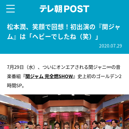
menu
テレ朝POST
松本潤、笑顔で回想！初出演の『関ジャ
ム』は「ヘビーでしたね（笑）」
2020.07.29
7月29日（水）、ついにオンエアされる関ジャニ∞の音
楽番組
『
関ジャム 完全燃SHOW
』
史上初のゴールデン2
時間SP。