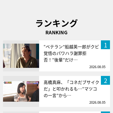
ランキング
RANKING
1
“ベテラン”船越英一郎がクビ
覚悟のパワハラ謝罪拒
否！“後輩”だけ…
2026.08.05
2
高橋真麻、「コネだブサイク
だ」と叩かれるも…“マツコ
の一言”から…
2026.08.05