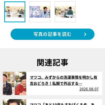
写真の記事を読む
関連記事
サムネイル
マツコ、みずからの洗濯事情を明かし有
吉おどろき！私服で外出する…
2026.08.07
サムネイル
マツコ「あと10年もすればくるぞ、あ