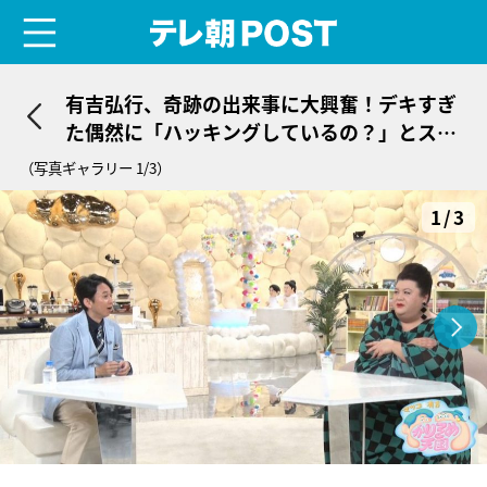
menu
テレ朝POST
有吉弘行、奇跡の出来事に大興奮！デキすぎ
た偶然に「ハッキングしているの？」とスタ
ッフを疑う
（写真ギャラリー 1/3）
1/3