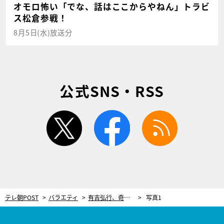
オモロ怖い「でな、話はここからやねん」トラビ
ス松倉参戦！
8月5日(水)放送分
公式SNS・RSS
twitter
facebook
rss
テレ朝POST
バラエティ
有吉弘行、奇跡の出来事に大興奮！デキすぎた偶然に「ハッキングしているの？」とスタッフを疑う
写真1