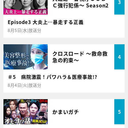
3
Ｃ強行犯係～ Season2
Episode3 大炎上…暴走する正義
8月5日(水)放送分
クロスロード ～救命救
4
急の約束～
＃5 病院激震！パワハラ＆医療事故!?
8月4日(火)放送分
かまいガチ
5