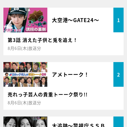
大空港～GATE24～
1
第3話 消えた子供と兎を追え！
8月6日(木)放送分
アメトーーク！
2
売れっ子芸人の貴重トーーク祭り!!
8月6日(木)放送分
大追跡～警視庁ＳＳＢ