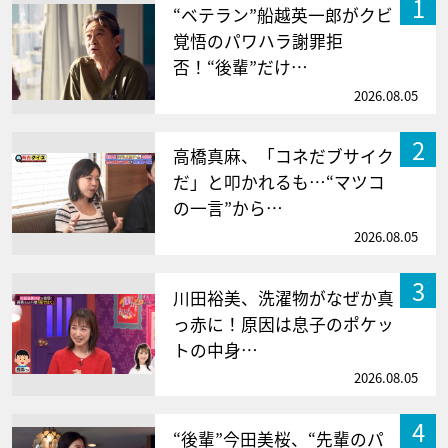
1
“ベテラン”船越英一郎がクビ
覚悟のパワハラ謝罪拒
否！“後輩”だけ…
2026.08.05
2
高橋真麻、「コネだブサイク
だ」と叩かれるも…“マツコ
の一言”から…
2026.08.05
3
川田裕美、洗濯物がなぜか真
っ赤に！原因は息子のポケッ
トの中身…
2026.08.05
4
“後輩”今田美桜、“先輩のパ