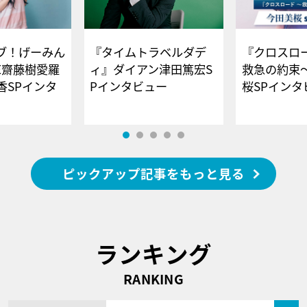
ブ！げーみん
『タイムトラベルダデ
『クロスロー
E齋藤樹愛羅
ィ』ダイアン津田篤宏S
救急の約束
香SPインタ
Pインタビュー
桜SPイ
ピックアップ記事をもっと見る
ランキング
RANKING