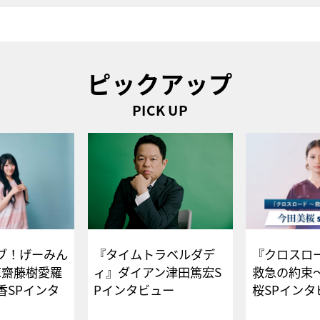
ピックアップ
PICK UP
ブ！げーみん
『タイムトラベルダデ
『クロスロー
E齋藤樹愛羅
ィ』ダイアン津田篤宏S
救急の約束
香SPインタ
Pインタビュー
桜SPイ