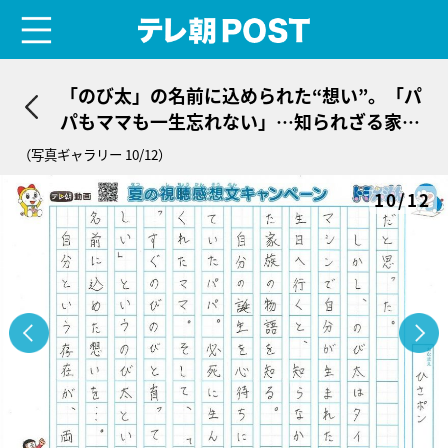
menu
テレ朝POST
「のび太」の名前に込められた“想い”。「パ
パもママも一生忘れない」…知られざる家族
の歴史
（写真ギャラリー 10/12）
10/12