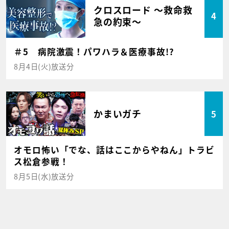
クロスロード ～救命救
4
急の約束～
＃5 病院激震！パワハラ＆医療事故!?
8月4日(火)放送分
かまいガチ
5
オモロ怖い「でな、話はここからやねん」トラビ
ス松倉参戦！
8月5日(水)放送分