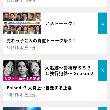
8月6日(木)放送分
アメトーーク！
2
売れっ子芸人の貴重トーーク祭り!!
8月6日(木)放送分
大追跡～警視庁ＳＳＢ
3
Ｃ強行犯係～ Season2
Episode3 大炎上…暴走する正義
8月5日(水)放送分