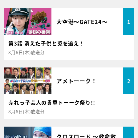
大空港～GATE24～
1
第3話 消えた子供と兎を追え！
8月6日(木)放送分
アメトーーク！
2
売れっ子芸人の貴重トーーク祭り!!
8月6日(木)放送分
クロスロード ～救命救