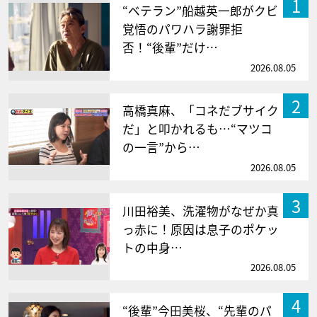
1
“ベテラン”船越英一郎がクビ
覚悟のパワハラ謝罪拒
否！“後輩”だけ…
2026.08.05
2
高橋真麻、「コネだブサイク
だ」と叩かれるも…“マツコ
の一言”から…
2026.08.05
3
川田裕美、洗濯物がなぜか真
っ赤に！原因は息子のポケッ
トの中身…
2026.08.05
4
“後輩”今田美桜、“先輩のパ