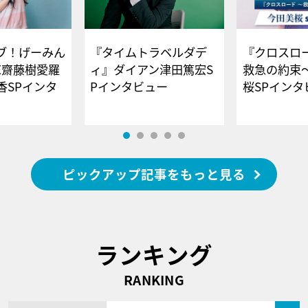
ブ！げーみん
『タイムトラベルダデ
『クロスロー
E齋藤樹愛羅
ィ』ダイアン津田篤宏S
救急の約束
香SPインタ
Pインタビュー
桜SPイ
ピックアップ記事をもっと見る
ランキング
RANKING