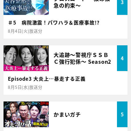
3
急の約束～
＃5 病院激震！パワハラ＆医療事故!?
8月4日(火)放送分
大追跡～警視庁ＳＳＢ
4
Ｃ強行犯係～ Season2
Episode3 大炎上…暴走する正義
8月5日(水)放送分
かまいガチ
5