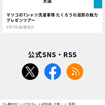
天国
マツコのTシャツ洗濯事情 たくろうの滋賀の魅力
プレゼンツアー
8月7日(金)放送分
公式SNS・RSS
twitter
facebook
rss
テレ朝POST
バラエティ
4児の母・辻希美、コロナ禍で自宅を“公園”に！リビングに、ブランコ・滑り台など設置
写真2