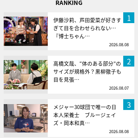
RANKING
1
伊藤沙莉、芦田愛菜が好きす
ぎて目を合わせられない…
『博士ちゃん…
2026.08.08
2
高橋文哉、“体のある部分”の
サイズが規格外？黒柳徹子も
目を見張…
2026.08.07
3
メジャー30球団で唯一の日
本人栄養士 ブルージェイ
ズ・岡本和真…
2026.08.08