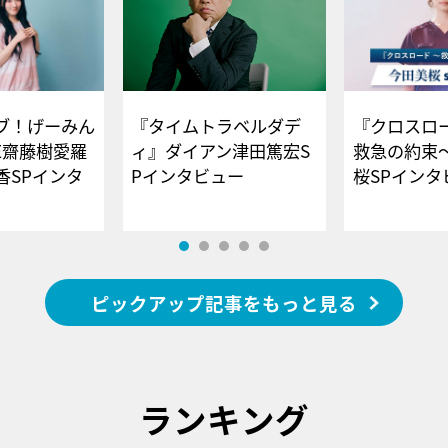
ブ！げーみん
『タイムトラベルダデ
『クロスロー
E齋藤樹愛羅
ィ』ダイアン津田篤宏S
救急の約束
香SPインタ
Pインタビュー
桜SPイ
ピックアップ記事をもっと見る
ランキング