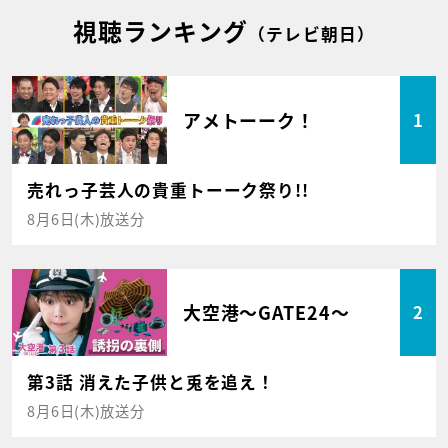
視聴ランキング
（テレビ朝日）
アメトーーク！
1
売れっ子芸人の貴重トーーク祭り!!
8月6日(木)放送分
大空港～GATE24～
2
第3話 消えた子供と兎を追え！
8月6日(木)放送分