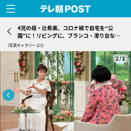
menu
テレ朝POST
4児の母・辻希美、コロナ禍で自宅を“公
園”に！リビングに、ブランコ・滑り台など
設置
（写真ギャラリー 2/2）
2/2