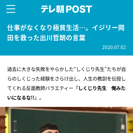
menu
テレ朝POST
仕事がなくなり極貧生活…。イジリー岡
田を救った出川哲朗の言葉
2020.07.02
過去に大きな失敗をやらかした“しくじり先生”たちが自
らのしくじった経験をさらけ出し、人生の教訓を伝授し
てくれる反面教師バラエティー
『しくじり先生 俺みた
いになるな!!』
。