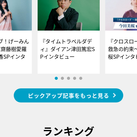
ブ！げーみん
『タイムトラベルダデ
『クロスロー
E齋藤樹愛羅
ィ』ダイアン津田篤宏S
救急の約束
香SPインタ
Pインタビュー
桜SPイ
ピックアップ記事をもっと見る
ランキング