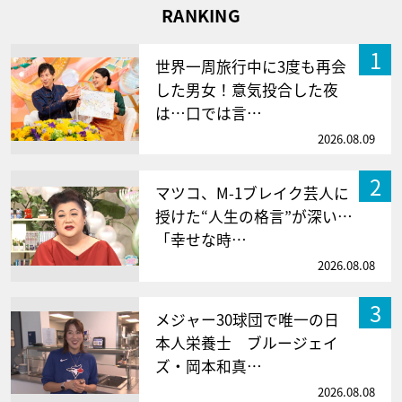
RANKING
1
世界一周旅行中に3度も再会
した男女！意気投合した夜
は…口では言…
2026.08.09
2
マツコ、M-1ブレイク芸人に
授けた“人生の格言”が深い…
「幸せな時…
2026.08.08
3
メジャー30球団で唯一の日
本人栄養士 ブルージェイ
ズ・岡本和真…
2026.08.08