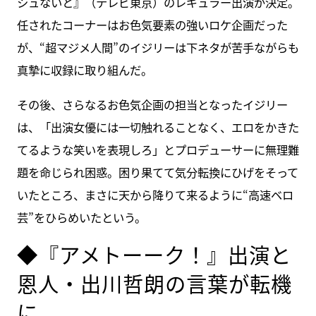
シュないと』（テレビ東京）のレギュラー出演が決定。
任されたコーナーはお色気要素の強いロケ企画だった
が、“超マジメ人間”のイジリーは下ネタが苦手ながらも
真摯に収録に取り組んだ。
その後、さらなるお色気企画の担当となったイジリー
は、「出演女優には一切触れることなく、エロをかきた
てるような笑いを表現しろ」とプロデューサーに無理難
題を命じられ困惑。困り果てて気分転換にひげをそって
いたところ、まさに天から降りて来るように“高速ベロ
芸”をひらめいたという。
◆『アメトーーク！』出演と
恩人・出川哲朗の言葉が転機
に