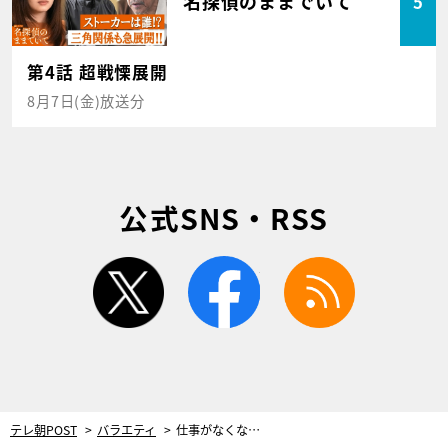
名探偵のままでいて
5
第4話 超戦慄展開
8月7日(金)放送分
公式SNS・RSS
twitter
facebook
rss
テレ朝POST
バラエティ
仕事がなくなり極貧生活…。イジリー岡田を救った出川哲朗の言葉