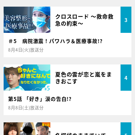
クロスロード ～救命救
3
急の約束～
＃5 病院激震！パワハラ＆医療事故!?
8月4日(火)放送分
夏色の雲が恋と嵐をま
4
きおこす
第5話 「好き」涙の告白!?
8月8日(土)放送分