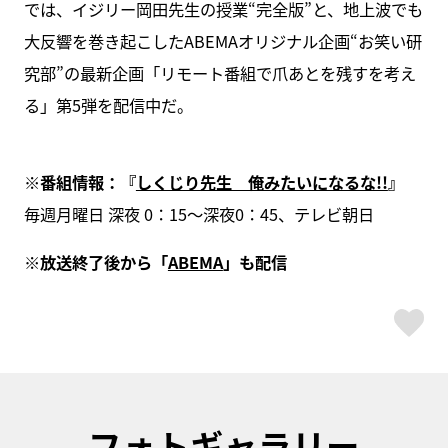
では、イジリー岡田先生の授業“完全版”と、地上波でも
大反響を巻き起こしたABEMAオリジナル企画“お笑い研
究部”の最新企画「リモート番組で爪あとを残すを考え
る」第5弾を配信中だ。
※番組情報：『
しくじり先生 俺みたいになるな!!
』
毎週月曜日 深夜 0：15～深夜0：45、テレビ朝日
※放送終了後から「
ABEMA
」も配信
ス
フォトギャラリー