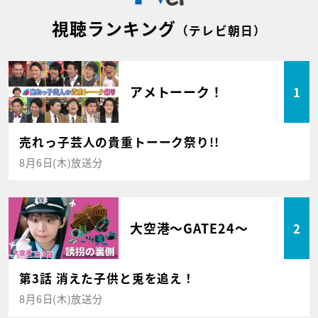
視聴ランキング
（テレビ朝日）
アメトーーク！
1
売れっ子芸人の貴重トーーク祭り!!
8月6日(木)放送分
大空港～GATE24～
2
第3話 消えた子供と兎を追え！
8月6日(木)放送分