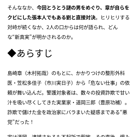
そんななか、
今回とうとう謎の男をめぐり、章が自らを
クビにした張本人でもある劉と直接対決
。ヒリヒリする
対峙が続くなか、2人の口からは何が語られ、どん
な“新真実”が明かされるのか。
◆あらすじ
島崎章（木村拓哉）のもとに、かかりつけの整形外科
医・笠松多佳子（市川実日子）から「危ない仕事」の依
頼が舞い込んだ。警護対象者は、数々の投資詐欺で甘い
汁を吸い尽くしてきた実業家・道岡三郎（豊原功補）。
詐欺で儲けた金を政治家にバラまいた疑惑まである“悪
党”だった！
実は道岡、逮捕されるも不起訴で釈放。その直後、恨み