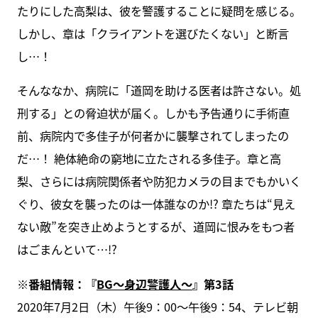
たりにした高梨は、彼を警護することに疑問を感じる。
しかし、章は「クライアントを選びたくない」と断言
し…！
そんななか、病院に「道岡を助ける医者は許さない。処
刑する」との脅迫状が届く。しかも予告通りに手術直
前、病院内で多佳子が何者かに襲撃されてしまったの
だ…！ 絶体絶命の窮地に立たされる多佳子。章と高
梨、さらには病院関係者や防犯カメラの目までもかいく
ぐり、彼女を襲ったのは一体誰なのか!? 章たちは“見え
ない敵”を突き止めようとするが、道岡に恨みをもつ者
はごまんといて…!?
※番組情報：『
BG～身辺警護人～
』第3話
2020年7月2日（木）午後9：00～午後9：54、テレビ朝