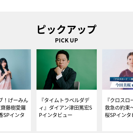
ピックアップ
PICK UP
ブ！げーみん
『タイムトラベルダデ
『クロスロー
E齋藤樹愛羅
ィ』ダイアン津田篤宏S
救急の約束
香SPインタ
Pインタビュー
桜SPイ