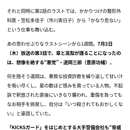
それと同時に第2話のラストでは、かかりつけの整形外
科医・笠松多佳子（市川実日子）から「かなり危ない」
という仕事も舞い込む。
あの思わせぶりなラストシーンから1週間。
7月2日
（木）放送の第3話で、章と高梨が護ることになったの
は、想像を絶する“悪党”・道岡三郎（豊原功補）
。
何を隠そう道岡は、悪質な投資詐欺を繰り返して甘い汁
を吸い尽くし、星の数ほど恨みを買っている人物。不起
訴で釈放された直後にいきなり襲われ、重傷を負っても
なお相手を挑発し、自分は「いつ殺されてもおかしくな
い」と豪語していた。
「KICKSガード」をはじめとする大手警備会社も“脅威