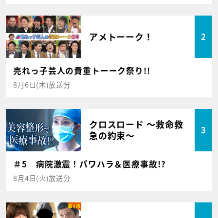
アメトーーク！
2
売れっ子芸人の貴重トーーク祭り!!
8月6日(木)放送分
クロスロード ～救命救
3
急の約束～
＃5 病院激震！パワハラ＆医療事故!?
8月4日(火)放送分