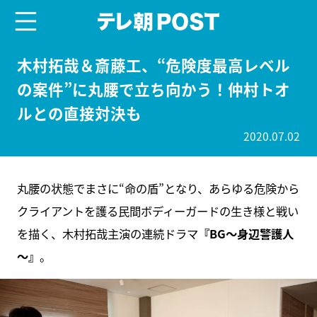
menu
テレ朝POST
木村拓哉＆斎藤工、“危険度最高レベル
の案件”に丸腰で立ち向かう！仲村トオ
ルとの直接対決も
2020.07.02
丸腰の状態でまさに“命の盾”となり、あらゆる危険から
クライアントを護る民間ボディーガードの生き様と戦い
を描く、木村拓哉主演の連続ドラマ
『BG～身辺警護人
～』
。