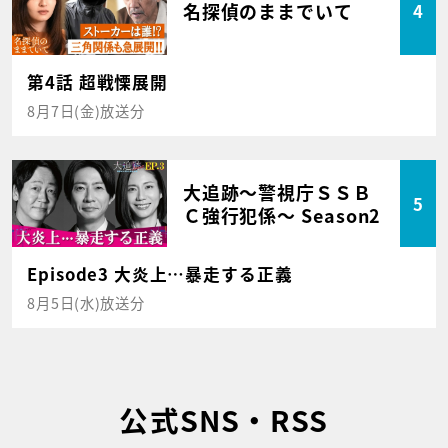
名探偵のままでいて
4
第4話 超戦慄展開
8月7日(金)放送分
大追跡～警視庁ＳＳＢ
5
Ｃ強行犯係～ Season2
Episode3 大炎上…暴走する正義
8月5日(水)放送分
公式SNS・RSS