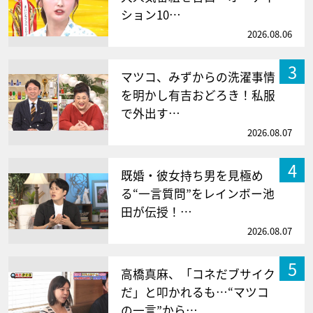
ション10…
2026.08.06
3
マツコ、みずからの洗濯事情
を明かし有吉おどろき！私服
で外出す…
2026.08.07
4
既婚・彼女持ち男を見極め
る“一言質問”をレインボー池
田が伝授！…
2026.08.07
5
高橋真麻、「コネだブサイク
だ」と叩かれるも…“マツコ
の一言”から…