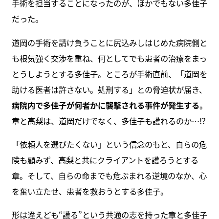
手術を担当することになったのが、ほかでもない多佳子
だった。
道岡の手術を請け負うことに尻込みしはじめた病院側と
も根気強く交渉を重ね、何としてでも患者の治療をまっ
とうしようとする多佳子。ところが手術直前、「道岡を
助ける医者は許さない。処刑する」との脅迫状が届き、
病院内で多佳子が何者かに襲撃される事件が発生する
。
章と高梨は、道岡だけでなく、多佳子も護れるのか…!?
「依頼人を選びたくない」という信念のもと、自らの危
険も顧みず、高梨と共にクライアントを護ろうとする
章。そして、自らの命までも危ぶまれる逆境のなか、心
を奮い立たせ、患者を救おうとする多佳子。
形は違えども“護る”という共通の志を持った章と多佳子