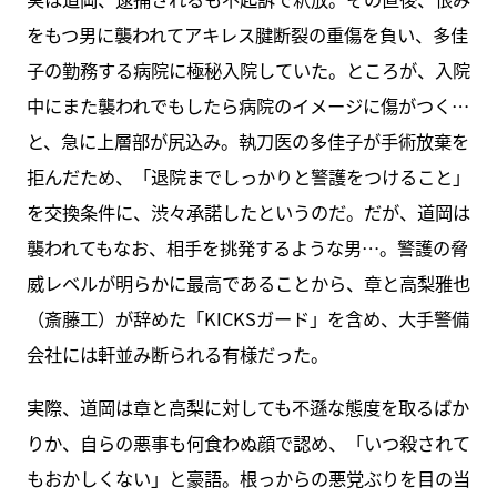
をもつ男に襲われてアキレス腱断裂の重傷を負い、多佳
子の勤務する病院に極秘入院していた。ところが、入院
中にまた襲われでもしたら病院のイメージに傷がつく…
と、急に上層部が尻込み。執刀医の多佳子が手術放棄を
拒んだため、「退院までしっかりと警護をつけること」
を交換条件に、渋々承諾したというのだ。だが、道岡は
襲われてもなお、相手を挑発するような男…。警護の脅
威レベルが明らかに最高であることから、章と高梨雅也
（斎藤工）が辞めた「KICKSガード」を含め、大手警備
会社には軒並み断られる有様だった。
実際、道岡は章と高梨に対しても不遜な態度を取るばか
りか、自らの悪事も何食わぬ顔で認め、「いつ殺されて
もおかしくない」と豪語。根っからの悪党ぶりを目の当