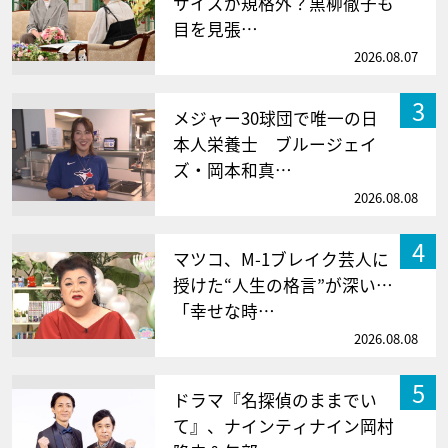
サイズが規格外？黒柳徹子も
目を見張…
2026.08.07
3
メジャー30球団で唯一の日
本人栄養士 ブルージェイ
ズ・岡本和真…
2026.08.08
4
マツコ、M-1ブレイク芸人に
授けた“人生の格言”が深い…
「幸せな時…
2026.08.08
5
ドラマ『名探偵のままでい
て』、ナインティナイン岡村