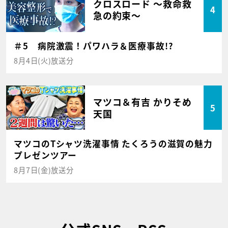
クロスロード ～救命救
4
急の約束～
＃5 病院激震！パワハラ＆医療事故!?
8月4日(火)放送分
マツコ＆有吉 かりそめ
5
天国
マツコのTシャツ洗濯事情 たくろうの滋賀の魅力
プレゼンツアー
8月7日(金)放送分