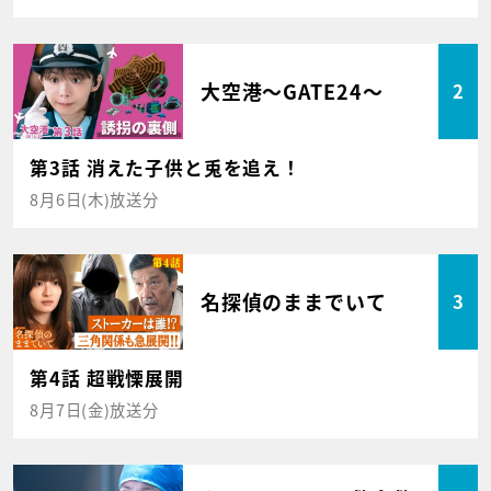
大空港～GATE24～
2
第3話 消えた子供と兎を追え！
8月6日(木)放送分
名探偵のままでいて
3
第4話 超戦慄展開
8月7日(金)放送分