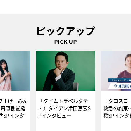
ピックアップ
PICK UP
ブ！げーみん
『タイムトラベルダデ
『クロスロー
E齋藤樹愛羅
ィ』ダイアン津田篤宏S
救急の約束
香SPインタ
Pインタビュー
桜SPイ