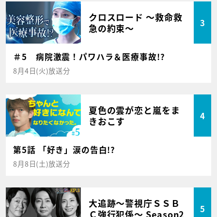
クロスロード ～救命救
3
急の約束～
＃5 病院激震！パワハラ＆医療事故!?
8月4日(火)放送分
夏色の雲が恋と嵐をま
4
きおこす
第5話 「好き」涙の告白!?
8月8日(土)放送分
大追跡～警視庁ＳＳＢ
5
Ｃ強行犯係～ Season2