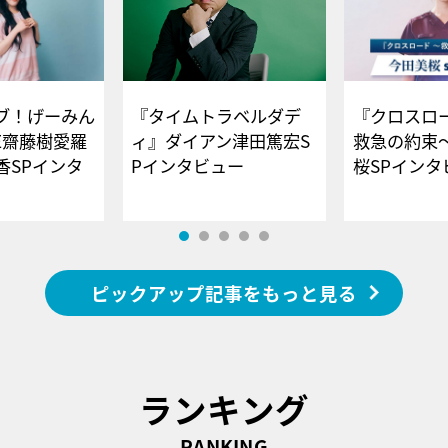
ブ！げーみん
『タイムトラベルダデ
『クロスロー
E齋藤樹愛羅
ィ』ダイアン津田篤宏S
救急の約束
香SPインタ
Pインタビュー
桜SPイ
ピックアップ記事をもっと見る
ランキング
RANKING