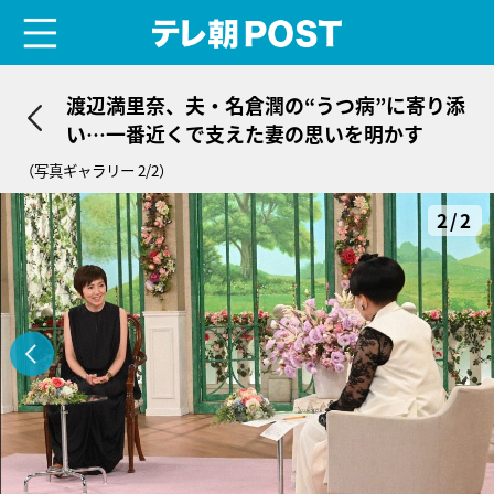
menu
テレ朝POST
渡辺満里奈、夫・名倉潤の“うつ病”に寄り添
い…一番近くで支えた妻の思いを明かす
（写真ギャラリー 2/2）
2/2