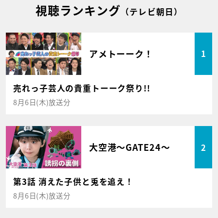
視聴ランキング
（テレビ朝日）
アメトーーク！
1
売れっ子芸人の貴重トーーク祭り!!
8月6日(木)放送分
大空港～GATE24～
2
第3話 消えた子供と兎を追え！
8月6日(木)放送分