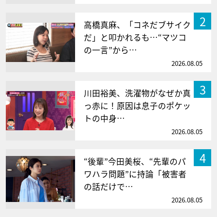
2
高橋真麻、「コネだブサイク
だ」と叩かれるも…“マツコ
の一言”から…
2026.08.05
3
川田裕美、洗濯物がなぜか真
っ赤に！原因は息子のポケッ
トの中身…
2026.08.05
4
“後輩”今田美桜、“先輩のパ
ワハラ問題”に持論「被害者
の話だけで…
2026.08.05