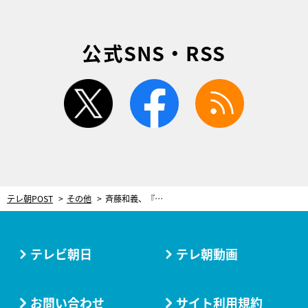
公式SNS・RSS
twitter
facebook
rss
テレ朝POST
その他
斉藤和義、『じゅん散歩』新テーマ曲を書き下ろし！高田純次を「本当に尊敬しております」
テレビ朝日
テレ朝動画
お問い合わせ
サイト利用規約