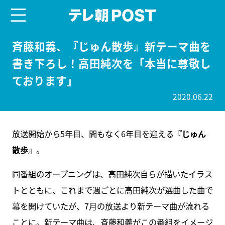
menu
テレ朝POST
斉藤和義、『じゅん散歩』新テーマ曲を
書き下ろし！高田純次を「本当に尊敬し
ております」
2020.06.22
放送開始から5年目、間もなく6年目を迎える
『じゅん
散歩』
。
同番組のオープニングは、高田純次自らが描いたイラス
トとともに、これまで週ごとに高田純次が選曲した曲で
幕を開けていたが、7月の放送より新テーマ曲が流れる
ことに。新テーマ曲は、斉藤和義がこの番組をイメージ