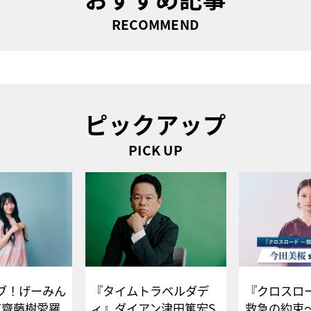
RECOMMEND
ピックアップ
PICK UP
ブ！げーみん
『タイムトラベルダデ
『クロスロー
E齋藤樹愛羅
ィ』ダイアン津田篤宏S
救急の約束