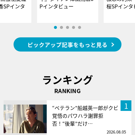
香SPインタ
Pインタビュー
桜SPイ
ピックアップ記事をもっと見る
ランキング
RANKING
1
“ベテラン”船越英一郎がクビ
覚悟のパワハラ謝罪拒
否！“後輩”だけ…
2026.08.05