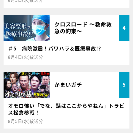
クロスロード ～救命救
4
急の約束～
＃5 病院激震！パワハラ＆医療事故!?
8月4日(火)放送分
かまいガチ
5
オモロ怖い「でな、話はここからやねん」トラビ
ス松倉参戦！
8月5日(水)放送分