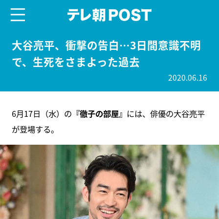
menu
テレ朝POST
大谷亮平、衝撃の告白…3日間意識不明
で、生死をさまよった過去
2020.06.16
6月17日（水）の
『徹子の部屋』
には、俳優の大谷亮平
が登場する。