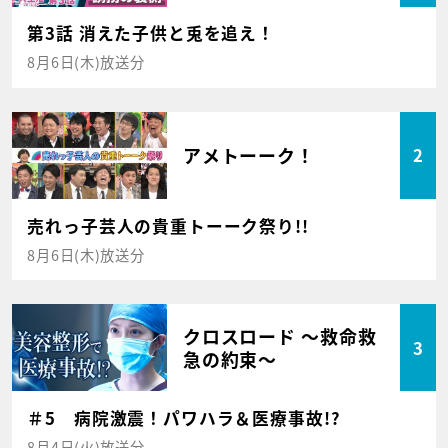
第3話 消えた子供と兎を追え！
8月6日(木)放送分
アメトーーク！
2
売れっ子芸人の貴重トーーク祭り!!
8月6日(木)放送分
クロスロード ～救命救
3
急の約束～
＃5 病院激震！パワハラ＆医療事故!?
8月4日(火)放送分