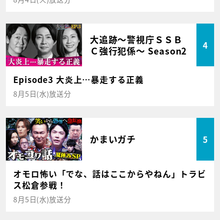
大追跡～警視庁ＳＳＢ
4
Ｃ強行犯係～ Season2
Episode3 大炎上…暴走する正義
8月5日(水)放送分
かまいガチ
5
オモロ怖い「でな、話はここからやねん」トラビ
ス松倉参戦！
8月5日(水)放送分