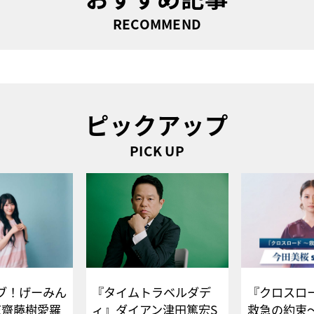
RECOMMEND
ピックアップ
PICK UP
ブ！げーみん
『タイムトラベルダデ
『クロスロー
E齋藤樹愛羅
ィ』ダイアン津田篤宏S
救急の約束