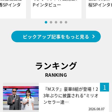
香SPインタ
Pインタビュー
桜SPイ
ピックアップ記事をもっと見る
ランキング
RANKING
1
『Mステ』豪華8組が登場！2
3年ぶりに披露される“ミリオ
ンセラー達…
2026.08.07