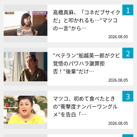
1
高橋真麻、「コネだブサイク
だ」と叩かれるも…“マツコ
の一言”から…
2026.08.05
2
“ベテラン”船越英一郎がクビ
覚悟のパワハラ謝罪拒
否！“後輩”だけ…
2026.08.05
3
マツコ、初めて食べたとき
の“衝撃度ナンバーワングル
メ”を告白「…
2026.08.05