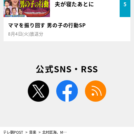
夫が寝たあとに
5
ママを振り回す 男の子の行動SP
8月4日(火)放送分
公式SNS・RSS
twitter
facebook
rss
テレ朝POST
音楽
北村匠海、Mステに初の単独出演！『猫』を地上波初披露「聴いてくださるすべての方々に…」