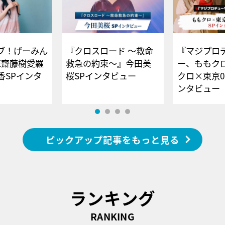
ブ！げーみん
『クロスロード ～救命
『マジプロ
E齋藤樹愛羅
救急の約束～』今田美
ー、ももク
香SPインタ
桜SPインタビュー
クロ×東京0
ンタビュー
ピックアップ記事をもっと見る
ランキング
RANKING