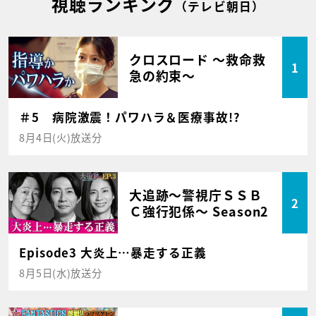
視聴ランキング
（テレビ朝日）
クロスロード ～救命救
1
急の約束～
＃5 病院激震！パワハラ＆医療事故!?
8月4日(火)放送分
大追跡～警視庁ＳＳＢ
2
Ｃ強行犯係～ Season2
Episode3 大炎上…暴走する正義
8月5日(水)放送分