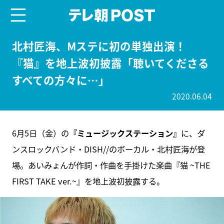
menu
テレ朝POST
北村匠海、Mステに初の単独出演！
『猫』を地上波初披露「聴いてくださる
すべての方々に…」
2020.06.04
6月5日（金）の
『ミュージックステーション』
に、ダ
ンスロックバンド・DISH//のボーカル・北村匠海が登
場。あいみょんが作詞・作曲を手掛けた楽曲『猫 ~THE
FIRST TAKE ver.~』を地上波初披露する。