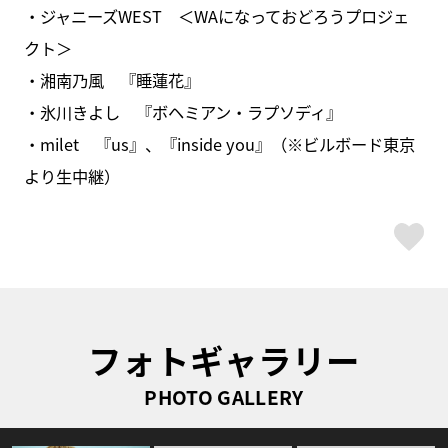
・ジャニーズWEST ＜WAになっておどろうプロジェ
クト＞
・湘南乃風 『睡蓮花』
・氷川きよし 『ボヘミアン・ラプソディ』
・milet 『us』、『inside you』（※ビルボード東京
より生中継）
ス
フォトギャラリー
PHOTO GALLERY