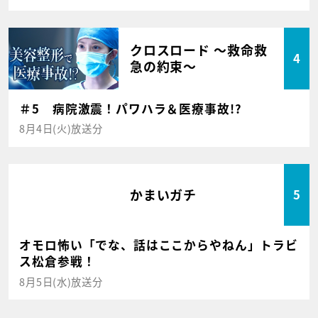
クロスロード ～救命救
4
急の約束～
＃5 病院激震！パワハラ＆医療事故!?
8月4日(火)放送分
かまいガチ
5
オモロ怖い「でな、話はここからやねん」トラビ
ス松倉参戦！
8月5日(水)放送分