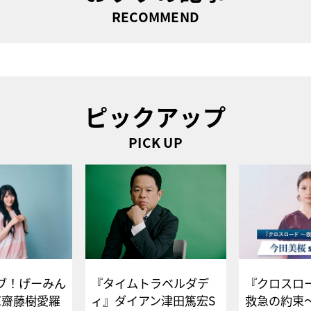
RECOMMEND
ピックアップ
PICK UP
ブ！げーみん
『タイムトラベルダデ
『クロスロー
E齋藤樹愛羅
ィ』ダイアン津田篤宏S
救急の約束