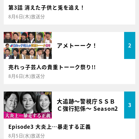
第3話 消えた子供と兎を追え！
8月6日(木)放送分
アメトーーク！
2
売れっ子芸人の貴重トーーク祭り!!
8月6日(木)放送分
大追跡～警視庁ＳＳＢ
3
Ｃ強行犯係～ Season2
Episode3 大炎上…暴走する正義
8月5日(水)放送分