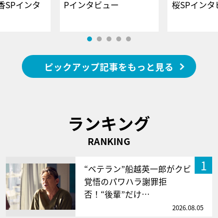
香SPインタ
Pインタビュー
桜SPイ
ピックアップ記事をもっと見る
ランキング
RANKING
1
“ベテラン”船越英一郎がクビ
覚悟のパワハラ謝罪拒
否！“後輩”だけ…
2026.08.05