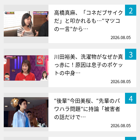
2
高橋真麻、「コネだブサイク
だ」と叩かれるも…“マツコ
の一言”から…
2026.08.05
3
川田裕美、洗濯物がなぜか真
っ赤に！原因は息子のポケッ
トの中身…
2026.08.05
4
“後輩”今田美桜、“先輩のパ
ワハラ問題”に持論「被害者
の話だけで…
2026.08.05