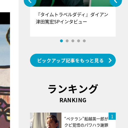
ぐ』＝LOV
『タイムトラベルダディ』ダイアン
『
香SPインタ
津田篤宏SPインタビュー
～
ピックアップ記事をもっと見る
ランキング
RANKING
1
“ベテラン”船越英一郎が
クビ覚悟のパワハラ謝罪