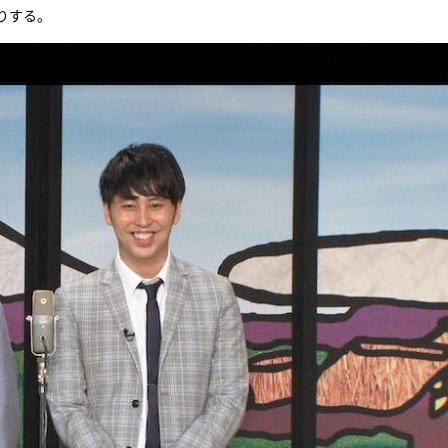
りする。
『アイ＝ラブ！げーみん
E齋藤樹愛羅＆佐々木舞
ビュー