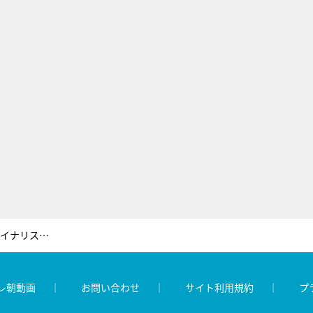
新世代漫才師も続々登場！M-1ファイナリスト・ニューヨーク、長尺の爆笑漫才を披露！
レ朝動画
お問い合わせ
サイト利用規約
プ