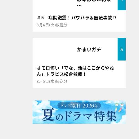
～
＃5 病院激震！パワハラ＆医療事故!?
8月4日(火)放送分
かまいガチ
5
オモロ怖い「でな、話はここからやね
ん」トラビス松倉参戦！
8月5日(水)放送分