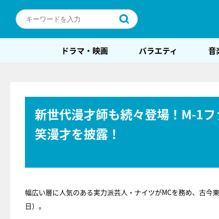
ドラマ・映画
バラエティ
音
新世代漫才師も続々登場！M-1
笑漫才を披露！
幅広い層に人気のある実力派芸人・ナイツがMCを務め、古今
日）。