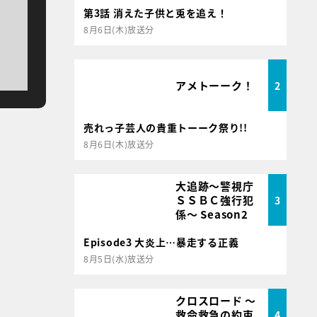
第3話 消えた子供と兎を追え！
8月6日(木)放送分
アメトーーク！
2
売れっ子芸人の貴重トーーク祭り!!
8月6日(木)放送分
大追跡～警視庁
ＳＳＢＣ強行犯
3
係～ Season2
Episode3 大炎上…暴走する正義
8月5日(水)放送分
クロスロード ～
救命救急の約束
4