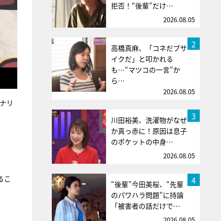
拒否！“後輩”だけ…
2026.08.05
2
高橋真麻、「コネだブサ
イクだ」と叩かれる
も…“マツコの一言”か
ら…
2026.08.05
イナリ
3
川田裕美、洗濯物がなぜ
か真っ赤に！原因は息子
のポケットの中身…
2026.08.05
るこ
4
“後輩”今田美桜、“先輩
のパワハラ問題”に持論
「被害者の話だけで…
2026.08.05