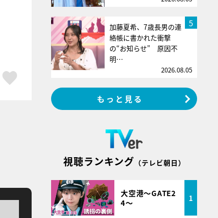
5
加藤夏希、7歳長男の連
絡帳に書かれた衝撃
の“お知らせ” 原因不
明…
2026.08.05
ア
はてブ
スキボタン
もっと見る
視聴ランキング
（テレビ朝日）
大空港～GATE2
1
4～