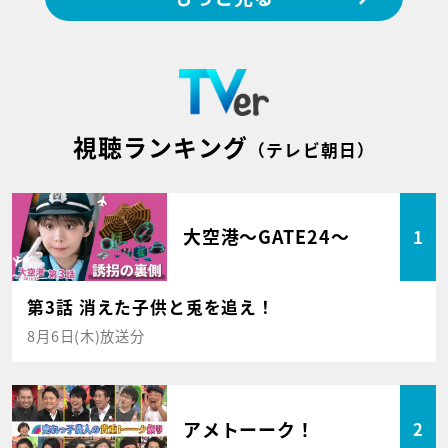
視聴ランキング
（テレビ朝日）
大空港～GATE24～
1
第3話 消えた子供と兎を追え！
8月6日(木)放送分
アメトーーク！
2