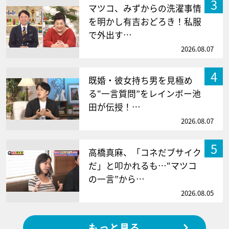
3
マツコ、みずからの洗濯事情
を明かし有吉おどろき！私服
で外出す…
2026.08.07
4
既婚・彼女持ち男を見極め
る“一言質問”をレインボー池
田が伝授！…
2026.08.07
5
高橋真麻、「コネだブサイク
だ」と叩かれるも…“マツコ
の一言”から…
2026.08.05
もっと見る