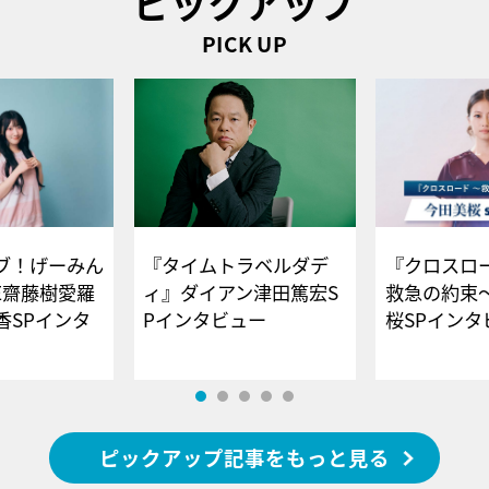
ピックアップ
PICK UP
ブ！げーみん
『タイムトラベルダデ
『クロスロー
E齋藤樹愛羅
ィ』ダイアン津田篤宏S
救急の約束
香SPインタ
Pインタビュー
桜SPイ
ピックアップ記事をもっと見る