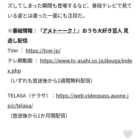
ズしてしまった瞬間も登場するなど、普段テレビで見て
いる姿とは違った一面にも注目だ。
※番組情報：『
アメトーーク！
』おうち大好き芸人 見
逃し配信
TVer ：
https://tver.jp/
テレ朝動画 ：
https://www.tv-asahi.co.jp/douga/inde
x.php
（いずれも放送後から2週間無料配信）
TELASA（テラサ）：
https://web.videopass.auone.j
p/c/telasa/
（放送後から1か月間配信）
ス