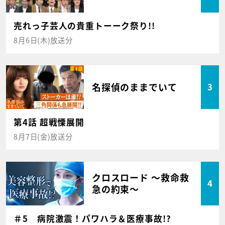
売れっ子芸人の貴重トーーク祭り!!
8月6日(木)放送分
名探偵のままでいて
3
第4話 超戦慄展開
8月7日(金)放送分
クロスロード ～救命救
4
急の約束～
＃5 病院激震！パワハラ＆医療事故!?