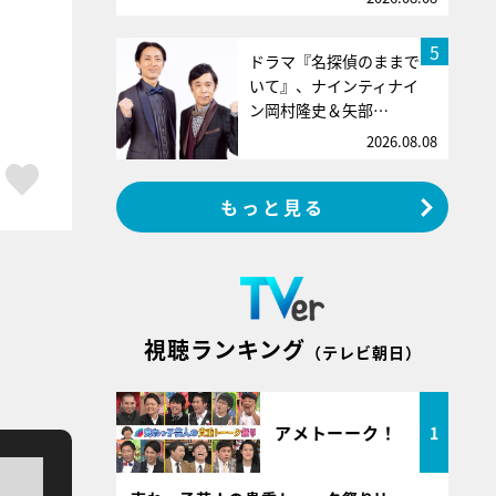
5
ドラマ『名探偵のままで
いて』、ナインティナイ
ン岡村隆史＆矢部…
2026.08.08
ア
はてブ
スキボタン
もっと見る
視聴ランキング
（テレビ朝日）
アメトーーク！
1