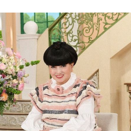
『アイ＝ラブ！げーみん
E齋藤樹愛羅＆佐々木舞
ビュー