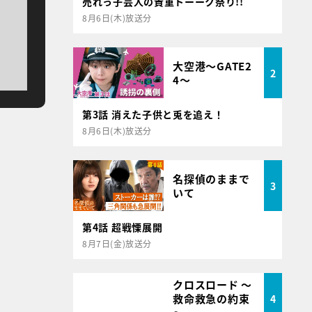
売れっ子芸人の貴重トーーク祭り!!
8月6日(木)放送分
大空港～GATE2
2
4～
第3話 消えた子供と兎を追え！
8月6日(木)放送分
名探偵のままで
3
いて
第4話 超戦慄展開
8月7日(金)放送分
クロスロード ～
救命救急の約束
4