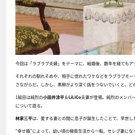
今回は「ラブラブ夫婦」をテーマに、結婚後、数年を経てもア
それぞれの馴れそめや、相手に惚れたワケなどをラブラブモー
さながらだ。しかし、黒柳がより深く話をつないでいくと、ど
1組目は純烈の
小田井涼平
＆
LiLiCo
夫妻が登場。純烈のメンバー
について語る。
林家三平
は、愛する妻との間に息子が誕生したことで、早世し
“幸せ婚”によって、幼い頃の極貧生活から一転、セレブ妻にな