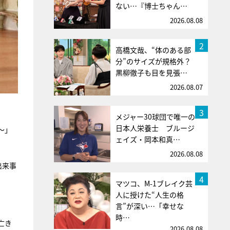
ない…『博士ちゃん…
2026.08.08
2
高橋文哉、“体のある部
分”のサイズが規格外？
黒柳徹子も目を見張…
2026.08.07
3
メジャー30球団で唯一の
日本人栄養士 ブルージ
〜」
ェイズ・岡本和真…
2026.08.08
出来事
4
マツコ、M-1ブレイク芸
人に授けた“人生の格
言”が深い…「幸せな
時…
亡き
2026.08.08