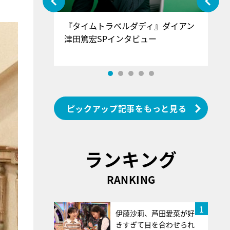
ぐ』＝LOV
『タイムトラベルダディ』ダイアン
『
香SPインタ
津田篤宏SPインタビュー
～
ピックアップ記事をもっと見る
ランキング
RANKING
1
伊藤沙莉、芦田愛菜が好
きすぎて目を合わせられ