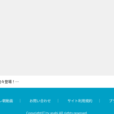
『徹子の部屋』にラブラブ夫婦が続々登場！純烈・小田井涼平が妻・LiLiCoに感謝した“ある出来事”
レ朝動画
お問い合わせ
サイト利用規約
プ
Copyright(C) tv asahi All rights reserved.