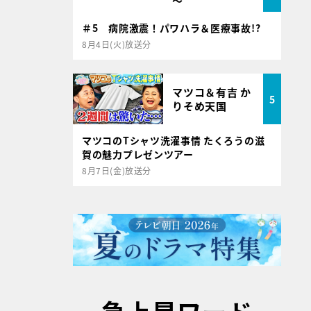
～
＃5 病院激震！パワハラ＆医療事故!?
8月4日(火)放送分
マツコ＆有吉 か
5
りそめ天国
マツコのTシャツ洗濯事情 たくろうの滋
賀の魅力プレゼンツアー
8月7日(金)放送分