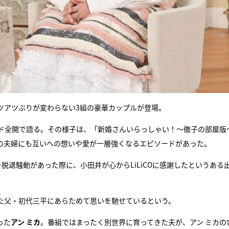
ツアツぶりが変わらない3組の豪華カップルが登場。
ド全開で語る。その様子は、「新婚さんいらっしゃい！〜徹子の部屋版
の夫婦にも互いへの想いや愛が一層強くなるエピソードがあった。
脱退騒動があった際に、小田井が心からLiLiCOに感謝したというある
た父・初代三平にあらためて思いを馳せているという。
った
アン ミカ
。番組ではまったく別世界に育ってきた夫が、アン ミカの