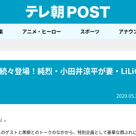
テレ
楽
アニメ・ヒーロー
スポーツ
アナウ
々登場！純烈・小田井涼平が妻・LiLi
2020.05.
』
。
人以上のゲストと黒柳とのトークのなかから、特別企画として豪華な顔ぶれ