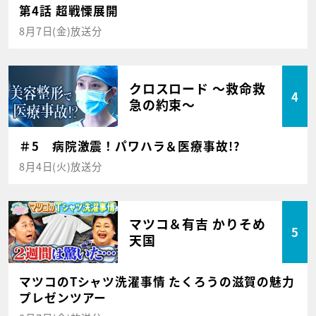
第4話 超戦慄展開
8月7日(金)放送分
クロスロード ～救命救
4
急の約束～
＃5 病院激震！パワハラ＆医療事故!?
8月4日(火)放送分
マツコ＆有吉 かりそめ
5
天国
マツコのTシャツ洗濯事情 たくろうの滋賀の魅力
プレゼンツアー