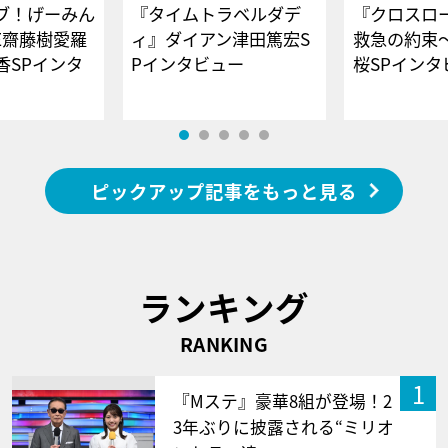
ブ！げーみん
『タイムトラベルダデ
『クロスロー
E齋藤樹愛羅
ィ』ダイアン津田篤宏S
救急の約束
香SPインタ
Pインタビュー
桜SPイ
ピックアップ記事をもっと見る
ランキング
RANKING
1
『Mステ』豪華8組が登場！2
3年ぶりに披露される“ミリオ