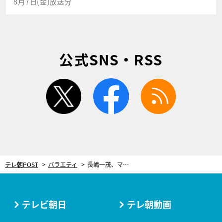
8月7日(金)放送分
公式SNS・RSS
twitter
facebook
rss
テレ朝POST
バラエティ
長嶋一茂、マスコミ嫌いになったワケ。父・長嶋茂雄を付けまわす記者の“失礼な行動”
テレビ朝日
テレ朝動画