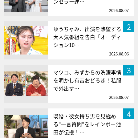
ンセラー達…
2026.08.07
2
ゆうちゃみ、出演を熱望する
大人気番組を告白「オーディ
ション10…
2026.08.06
3
マツコ、みずからの洗濯事情
を明かし有吉おどろき！私服
で外出す…
2026.08.07
4
既婚・彼女持ち男を見極め
る“一言質問”をレインボー池
田が伝授！…