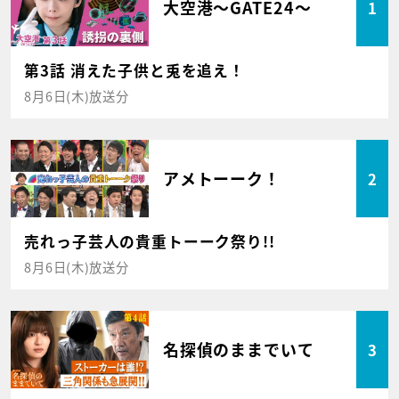
大空港～GATE24～
1
第3話 消えた子供と兎を追え！
8月6日(木)放送分
アメトーーク！
2
売れっ子芸人の貴重トーーク祭り!!
8月6日(木)放送分
名探偵のままでいて
3