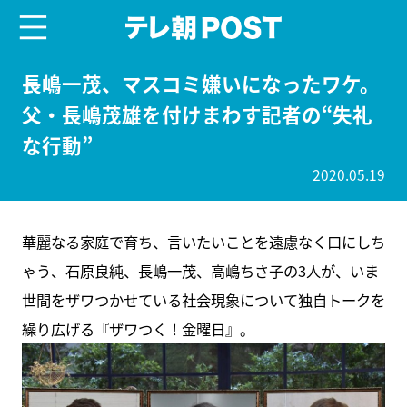
menu
テレ朝POST
長嶋一茂、マスコミ嫌いになったワケ。
父・長嶋茂雄を付けまわす記者の“失礼
な行動”
2020.05.19
華麗なる家庭で育ち、言いたいことを遠慮なく口にしち
ゃう、石原良純、長嶋一茂、高嶋ちさ子の3人が、いま
世間をザワつかせている社会現象について独自トークを
繰り広げる『ザワつく！金曜日』。