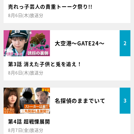
売れっ子芸人の貴重トーーク祭り!!
8月6日(木)放送分
大空港～GATE24～
2
第3話 消えた子供と兎を追え！
8月6日(木)放送分
名探偵のままでいて
3
第4話 超戦慄展開
8月7日(金)放送分