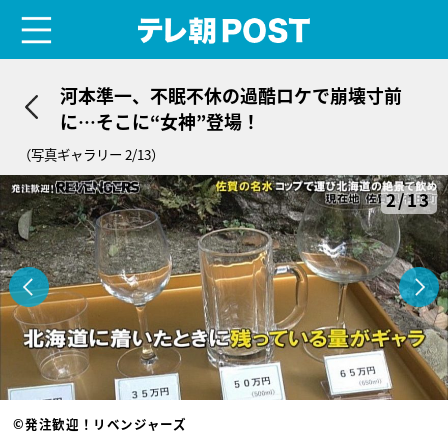
menu
テレ朝POST
河本準一、不眠不休の過酷ロケで崩壊寸前
に…そこに“女神”登場！
（写真ギャラリー 2/13）
2/13
©発注歓迎！リベンジャーズ