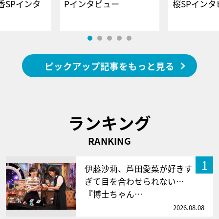
香SPインタ
Pインタビュー
桜SPイ
ピックアップ記事をもっと見る
ランキング
RANKING
1
伊藤沙莉、芦田愛菜が好きす
ぎて目を合わせられない…
『博士ちゃん…
2026.08.08