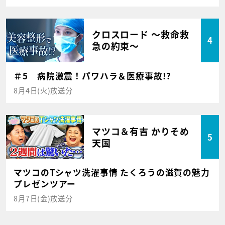
クロスロード ～救命救
4
急の約束～
＃5 病院激震！パワハラ＆医療事故!?
8月4日(火)放送分
マツコ＆有吉 かりそめ
5
天国
マツコのTシャツ洗濯事情 たくろうの滋賀の魅力
プレゼンツアー
8月7日(金)放送分