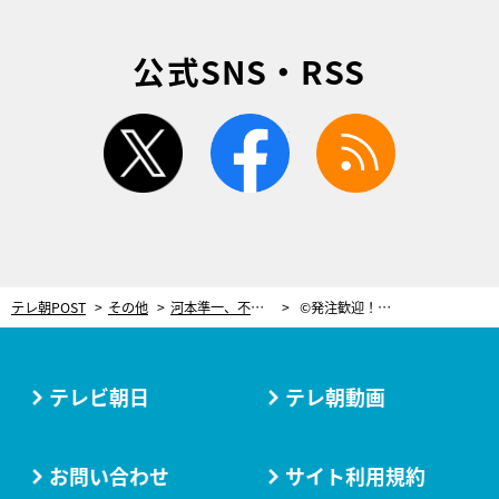
公式SNS・RSS
twitter
facebook
rss
テレ朝POST
その他
河本準一、不眠不休の過酷ロケで崩壊寸前に…そこに“女神”登場！
©発注歓迎！リベンジャーズ
テレビ朝日
テレ朝動画
お問い合わせ
サイト利用規約