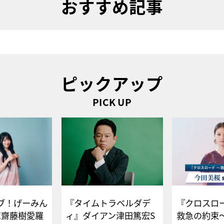
おすすめ記事
ピックアップ
PICK UP
ブ！げーみん
『タイムトラベルダデ
『クロスロー
E齋藤樹愛羅
ィ』ダイアン津田篤宏S
救急の約束